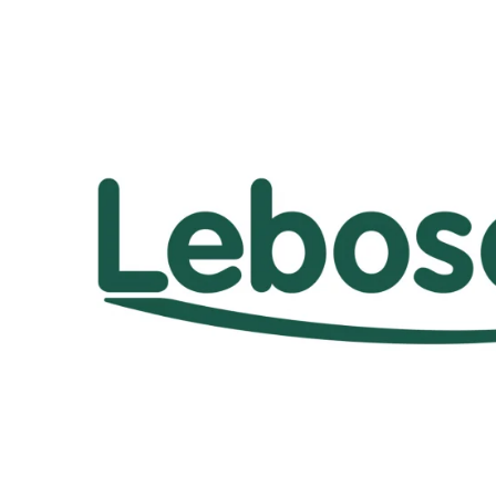
Amelioratori de sol
ARBUȘTI FRUCTIFERI
ARDEI IUTE
Erbicide
Insecticide
Fungicide
BUMBAC
Insecticide
Fertilizanți foliari
Acaricide
CAIS
Fertilizanți foliari
Fungicide
ARDEI
Insecticide
Erbicide
Acaricide
Fungicide
Biostimulatori
Insecticide
Fertilizanți foliari
Fertilizanți foliari
Adjuvanți
Dezinfectant sol
CĂPȘUN
ARPAGIC
Fungicide
Erbicide
Insecticide
BOB
Acaricide
Erbicide
Fertilizanți foliari