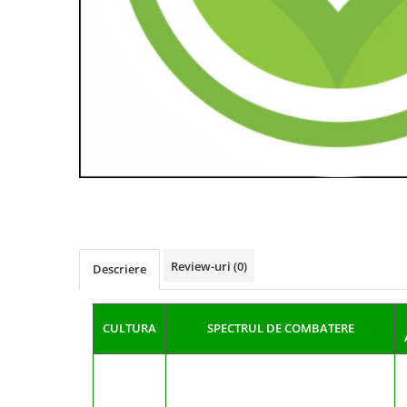
Fungicide
Insecticide
Insecticide
Biostimulatori
CĂPȘUN
Fertilizanți foliari
CIREȘ
Erbicide
Fungicide
Fungicide
Insecticide
Insecticide
Acaricide
Biostimulatori
Biostimulatori
Fertilizanți foliari
Fertilizanți foliari
Adjuvanți
CARTOF
CITRICE
Review-uri
(0)
Erbicide
Fertilizanți foliari
Descriere
Fungicide
CONIFERE
Insecticide
Fertilizanți foliari
CULTURA
SPECTRUL DE COMBATERE
Biostimulatori
CONOPIDĂ
Fertilizanți foliari
Insecticide
CASTAN
CUCURBITACEE