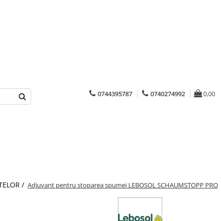
0744395787
0740274992
0,00
TELOR /
Adjuvant pentru stoparea spumei LEBOSOL SCHAUMSTOPP PRO