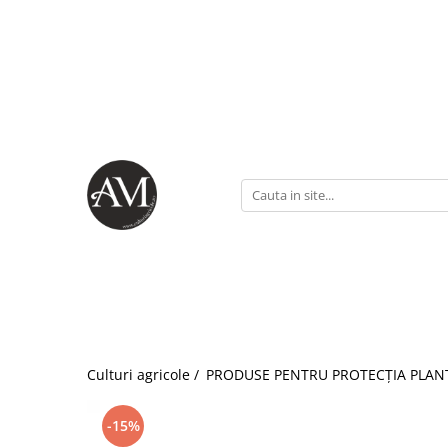
CULTURI CONVENȚIONALE
CULTURI ECOLOGICE (BIO/ORGANICE)
ÎNGRĂȘĂMINTE CHIMICE
SEMINȚE
PRODUSE PENTRU PROTECȚIA PLANTELOR
AFIN
AFIN
Îngrășăminte azotoase
Floarea soarelui
Acaricide
Erbicide
Fertilizanți foliari
Îngrășăminte complexe
Lucernă
Adjuvanți
Fungicide
AGRIȘ
Îngrășăminte cu eliberare lentă
Orz
Biostimulatori
Insecticide
Fertilizanți foliari
Îngrășăminte ecologice
Porumb
Dezinfectant sol
Fertilizanți foliari
ARBUȘTI FRUCTIFERI
Îngrășăminte lichide
Rapiță
Fungicide
AGRIȘ
Fungicide
Îngrășăminte hidrosolubile
Semințe alte culturi: amestec
Erbicide
Fungicide
Insecticide
furajer, iarbă de coasă, pășune,
Îngrășământ chimic starter
Fertilizanți foliari
Insecticide
trifoi, gazon, muștar, borceag,
Acaricide
Soia
iarbă de sudan
Amelioratori de sol
Insecticide
Fertilizanți foliari
Fertilizanți foliari
Sorg
ALUN
Pachete tehnologice
ARDEI
Culturi agricole /
PRODUSE PENTRU PROTECȚIA PLAN
Erbicide
Regulatori de creștere
Fungicide
ANDIVE
Insecticide
Tratament semințe
-15%
Erbicide
Fertilizanți foliari