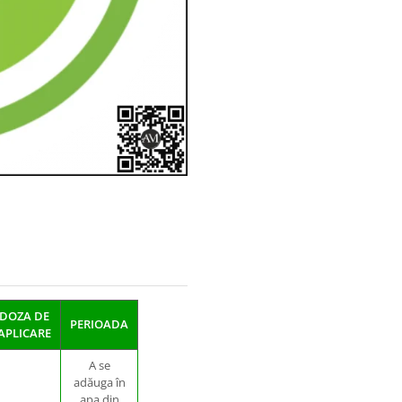
DOZA DE
PERIOADA
APLICARE
A se
adăuga în
apa din