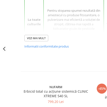
Erbicide
Fungicide
CASTRAVEȚI
DOVLEAC
Pentru stoparea spumei rezultată din
amestecul cu produse fitosanitare, o
Fungicide
Insecticide
La toate
pulverizare mai
eficientă a soluției de
Insecticide
DOVLECEI
culturile
stropit, clătirea mai rapidă a
Acaricide
bidoanelor goale de pesticide
Insecticide
Fertilizanți foliari
FASOLE
VEZI MAI MULT
Dezinfectant sol
Insecticide
CEAPĂ
Informatii conformitate produs
Fertilizanți foliari
Erbicide
FASOLE BOABE
Fungicide
Insecticide
CE ESTE LEBOSOL SCHAUMSTOPP PRO ȘI CUM ACȚIONE
Insecticide
LEBOSOL SCHAUMSTOPP PRO
este un adjuvant cu ro
FASOLE PĂSTĂI
Fertilizanți foliari
procesele de pregătire a soluțiilor fitosanitare.
Insecticide
CEREALE
Produsul poate fi folosit și în sectorul de zootehnie, 
cuvelor cu gunoi de grajd lichid pentru stoparea spume
FLOAREA SOARELUI
Tratament semințe
NUFARM
mult decât atât, acest produs este potrivit în 
-45%
Erbicid total cu acțiune sistemică CLINIC
Tratament semințe
Erbicide
echipamentelor și ambalajelor folosite la efectuarea tr
XTREME 540 SL
LEBOSOL SCHAUMSTOPP PRO
este compatibil cu
2
Semințe
Fungicide
fitosanitar. Adăugați întotdeauna produsul ca primă c
799,20 Lei
Fungicide
Biostimulatori
trebuie să fie în continuă mișcare (barbotare).