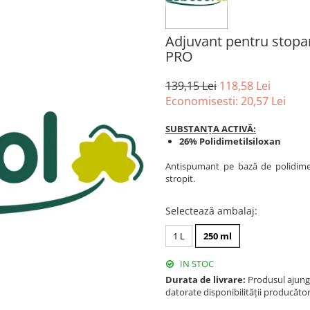
Adjuvant pentru sto
PRO
139,15 Lei
118,58 Lei
Economisesti:
20,57
Lei
SUBSTANȚA ACTIVĂ:
26% Polidimetilsiloxan
Antispumant pe bază de polidimet
stropit.
Selectează ambalaj
:
1 L
250 ml
IN STOC
Durata de livrare:
Produsul ajunge 
datorate disponibilității producător