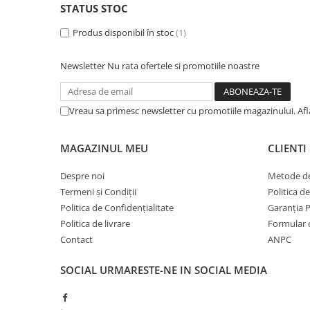
BROCCOLI
CARTOF
STATUS STOC
Fungicide
Fungicide
Produs disponibil în stoc
(1)
Insecticide
Insecticide
Fertilizanți foliari
Biostimulatori
Newsletter
Nu rata ofertele si promotiile noastre
BUMBAC
Fertilizanți foliari
CASTRAVEȚI
Fertilizanți foliari
Vreau sa primesc newsletter cu promotiile magazinului. Af
CAIS
Fungicide
Insecticide
Erbicide
MAGAZINUL MEU
CLIENTI
Acaricide
Fungicide
Fertilizanți foliari
Insecticide
Despre noi
Metode de
CASTRAVEȚI CORNIȘON
Termeni și Condiții
Politica d
Acaricide
Politica de Confidențialitate
Garanția 
Biostimulatori
Insecticide
Politica de livrare
Formular 
Fertilizanți foliari
CEAPĂ
Contact
ANPC
Adjuvanți
Insecticide
CAMELINĂ
Biostimulatori
SOCIAL
URMARESTE-NE IN SOCIAL MEDIA
Fungicide
Fertilizanți foliari
CÂNEPĂ
CEREALE PĂIOASE