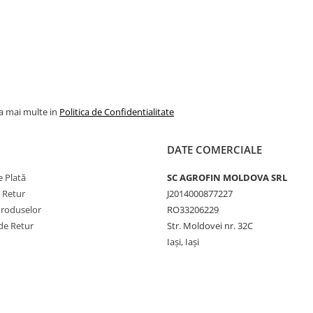
la mai multe in
Politica de Confidentialitate
DATE COMERCIALE
 Plată
SC AGROFIN MOLDOVA SRL
e Retur
J2014000877227
Produselor
RO33206229
de Retur
Str. Moldovei nr. 32C
Iași, Iași