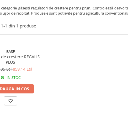
 categorie găsești regulatori de creștere pentru prun. Controlează dezvoltar
i ușor de recoltat. Produsele sunt potrivite pentru agricultura convențională
1-
1
din
1
produse
BASF
 de creștere REGALIS
PLUS
,35 Lei
859,14 Lei
IN STOC
DAUGA IN COS