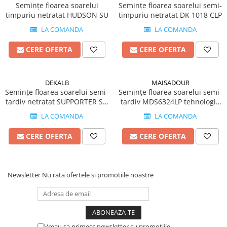
Amelioratori de sol
Semințe floarea soarelui
Semințe floarea soarelui semi-
ARBUȘTI FRUCTIFERI
ARDEI IUTE
timpuriu netratat HUDSON SU
timpuriu netratat DK 1018 CLP
Erbicide
Insecticide
LA COMANDA
LA COMANDA
Fungicide
BUMBAC
CERE OFERTA
CERE OFERTA
Insecticide
Fertilizanți foliari
Acaricide
CAIS
Fertilizanți foliari
Fungicide
DEKALB
MAISADOUR
ARDEI
Semințe floarea soarelui semi-
Semințe floarea soarelui semi-
Insecticide
tardiv netratat SUPPORTER SU
tardiv MDS6324LP tehnologie
Erbicide
Acaricide
tehnologie EXPRESS
CLEARFIELD
LA COMANDA
LA COMANDA
Fungicide
Biostimulatori
Insecticide
Fertilizanți foliari
CERE OFERTA
CERE OFERTA
Fertilizanți foliari
Adjuvanți
Dezinfectant sol
CĂPȘUN
ARPAGIC
Newsletter
Nu rata ofertele si promotiile noastre
Fungicide
Erbicide
Insecticide
BOB
Acaricide
Erbicide
Fertilizanți foliari
Vreau sa primesc newsletter cu promotiile