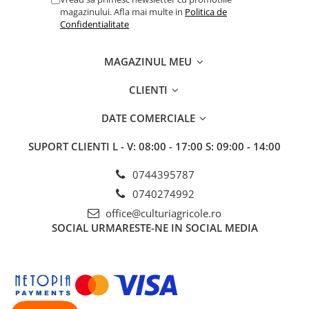
BROCCOLI
CARTOF
magazinului. Afla mai multe in
Politica de
Confidentialitate
Fungicide
Fungicide
Insecticide
Insecticide
Fertilizanți foliari
Biostimulatori
MAGAZINUL MEU
BUMBAC
Fertilizanți foliari
CLIENTI
CASTRAVEȚI
Fertilizanți foliari
DATE COMERCIALE
CAIS
Fungicide
Insecticide
Erbicide
SUPORT CLIENTI
L - V: 08:00 - 17:00 S: 09:00 - 14:00
Acaricide
Fungicide
Fertilizanți foliari
0744395787
Insecticide
CASTRAVEȚI CORNIȘON
Acaricide
0740274992
Biostimulatori
Insecticide
office@culturiagricole.ro
SOCIAL
URMARESTE-NE IN SOCIAL MEDIA
Fertilizanți foliari
CEAPĂ
Adjuvanți
Insecticide
CAMELINĂ
Biostimulatori
Fungicide
Fertilizanți foliari
CÂNEPĂ
CEREALE PĂIOASE