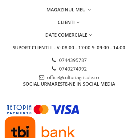
Fungicide
Insecticide
MAGAZINUL MEU
Insecticide
Biostimulatori
CLIENTI
CĂPȘUN
Fertilizanți foliari
CIREȘ
Erbicide
DATE COMERCIALE
Fungicide
Fungicide
SUPORT CLIENTI
L - V: 08:00 - 17:00 S: 09:00 - 14:00
Insecticide
Insecticide
Acaricide
Biostimulatori
0744395787
Biostimulatori
Fertilizanți foliari
0740274992
Fertilizanți foliari
Adjuvanți
office@culturiagricole.ro
CARTOF
CITRICE
SOCIAL
URMARESTE-NE IN SOCIAL MEDIA
Erbicide
Fertilizanți foliari
Fungicide
CONIFERE
Insecticide
Fertilizanți foliari
Biostimulatori
CONOPIDĂ
Fertilizanți foliari
Insecticide
CASTAN
CUCURBITACEE