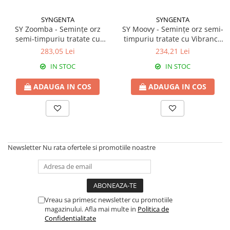
BROCCOLI
CARTOF
Fungicide
Fungicide
SYNGENTA
SYNGENTA
SY Zoomba - Semințe orz
SY Moovy - Semințe orz semi-
Insecticide
Insecticide
semi-timpuriu tratate cu
timpuriu tratate cu Vibrance
Fertilizanți foliari
Biostimulatori
Vibrance Duo + Orius 6 FS
Duo + Orius 6 FS
283,05 Lei
234,21 Lei
BUMBAC
Fertilizanți foliari
IN STOC
IN STOC
CASTRAVEȚI
Fertilizanți foliari
ADAUGA IN COS
ADAUGA IN COS
CAIS
Fungicide
Insecticide
Erbicide
Acaricide
Fungicide
Fertilizanți foliari
Insecticide
CASTRAVEȚI CORNIȘON
Acaricide
Newsletter
Nu rata ofertele si promotiile noastre
Biostimulatori
Insecticide
Fertilizanți foliari
CEAPĂ
Adjuvanți
Insecticide
CAMELINĂ
Biostimulatori
Vreau sa primesc newsletter cu promotiile
magazinului. Afla mai multe in
Politica de
Fungicide
Fertilizanți foliari
Confidentialitate
CÂNEPĂ
CEREALE PĂIOASE