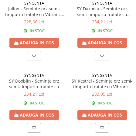
Amelioratori de sol
SYNGENTA
SYNGENTA
ARBUȘTI FRUCTIFERI
ARDEI IUTE
Jallon - Semințe orz semi-
SY Dakoota - Semințe orz
timpuriu tratate cu Vibrance
semi-timpuriu tratate cu
Erbicide
Insecticide
Duo + Orius 6 FS
Vibrance Duo + Orius 6FS
228,66 Lei
234,21 Lei
Fungicide
BUMBAC
Insecticide
IN STOC
IN STOC
Fertilizanți foliari
Acaricide
CAIS
ADAUGA IN COS
ADAUGA IN COS
Fertilizanți foliari
Fungicide
ARDEI
Insecticide
Erbicide
Acaricide
Fungicide
Biostimulatori
SYNGENTA
SYNGENTA
Insecticide
Fertilizanți foliari
SY Dooblin - Semințe orz
SY Kestrel - Semințe orz semi-
semi-timpuriu tratate cu
timpuriu tratate cu Vibrance
Fertilizanți foliari
Adjuvanți
Vibrance Duo + Orius 6 FS
Duo + Orius 6 FS
234,21 Lei
283,05 Lei
Dezinfectant sol
CĂPȘUN
ARPAGIC
IN STOC
IN STOC
Fungicide
Erbicide
Insecticide
ADAUGA IN COS
ADAUGA IN COS
BOB
Acaricide
Erbicide
Fertilizanți foliari