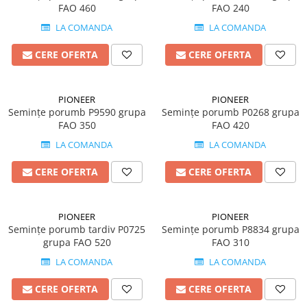
Amelioratori de sol
FAO 460
FAO 240
ARBUȘTI FRUCTIFERI
ARDEI IUTE
LA COMANDA
LA COMANDA
Erbicide
Insecticide
Fungicide
BUMBAC
CERE OFERTA
CERE OFERTA
Insecticide
Fertilizanți foliari
Acaricide
CAIS
PIONEER
PIONEER
Fertilizanți foliari
Fungicide
Semințe porumb P9590 grupa
Semințe porumb P0268 grupa
ARDEI
FAO 350
FAO 420
Insecticide
Erbicide
LA COMANDA
LA COMANDA
Acaricide
Fungicide
Biostimulatori
CERE OFERTA
CERE OFERTA
Insecticide
Fertilizanți foliari
Fertilizanți foliari
Adjuvanți
Dezinfectant sol
PIONEER
PIONEER
CĂPȘUN
Semințe porumb tardiv P0725
Semințe porumb P8834 grupa
ARPAGIC
Fungicide
grupa FAO 520
FAO 310
Erbicide
Insecticide
LA COMANDA
LA COMANDA
BOB
Acaricide
CERE OFERTA
CERE OFERTA
Erbicide
Fertilizanți foliari