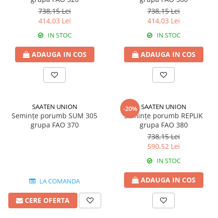
Biostimulatori
Fungicide
738,15 Lei
738,15 Lei
Fertilizanți foliari
Insecticide
414,03 Lei
414,03 Lei
LEGUME în câmp
DOVLECEL
IN STOC
IN STOC
Insecticide
Fungicide
LEGUME ÎN SERĂ
ADAUGA IN COS
ADAUGA IN COS
Insecticide
Insecticide
Dezinfectant sol
LEGUME ÎN SPAȚII PROTEJATE
FASOLE
Insecticide
Tratament semințe
SAATEN UNION
SAATEN UNION
LEGUME RĂDĂCINOASE
-20%
Erbicide
Semințe porumb SUM 305
Semințe porumb REPLIK
Fertilizanți foliari
grupa FAO 370
grupa FAO 380
Fungicide
LEGUMINOASE
738,15 Lei
Insecticide
590,52 Lei
Fertilizanți foliari
Fertilizanți foliari
IN STOC
FASOLE BOABE DE TOAMNĂ
LUCERNĂ
Erbicide
Biostimulatori
ADAUGA IN COS
LA COMANDA
FASOLE BOABE PRIMĂVARĂ
Fertilizanți foliari
CERE OFERTA
Dezinfectant sol
Erbicide
MĂR