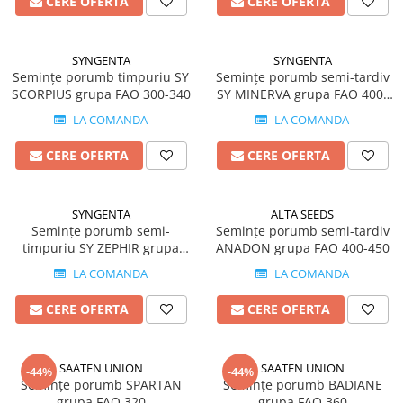
CERE OFERTA
CERE OFERTA
Tratament semințe
Erbicide
Biostimulatori
Fertilizanți foliari
Fertilizanți foliari
SYNGENTA
SYNGENTA
CONOPIDĂ
Semințe porumb timpuriu SY
Semințe porumb semi-tardiv
Dezinfectant sol
SCORPIUS grupa FAO 300-340
SY MINERVA grupa FAO 400-
Fungicide
GULII
440
Insecticide
LA COMANDA
LA COMANDA
Insecticide
Fertilizanți foliari
CERE OFERTA
CERE OFERTA
GUTUI
CORIANDRU
Fungicide
Erbicide
Biostimulatori
SYNGENTA
ALTA SEEDS
CUCURBITACEE
Adjuvanți
Semințe porumb semi-
Semințe porumb semi-tardiv
Fungicide
timpuriu SY ZEPHIR grupa
ANADON grupa FAO 400-450
HAMEI
FAO 350-390
CULTURI FLORICOLE ȘI
LA COMANDA
LA COMANDA
Fungicide
ORNAMENTALE
Fertilizanți foliari
CERE OFERTA
CERE OFERTA
Insecticide
LEGUME
CULTURI HORTICOLE
Tratament semințe
Fertilizanți foliari
SAATEN UNION
SAATEN UNION
-44%
-44%
Fungicide
Semințe porumb SPARTAN
Semințe porumb BADIANE
DOVLEAC
grupa FAO 320
grupa FAO 360