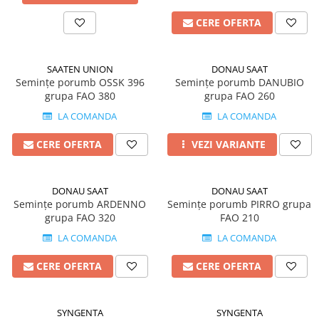
Fertilizanți foliari
Erbicide
CERE OFERTA
MORCOV
GAZON
Fertilizanți foliari
Erbicide
SAATEN UNION
DONAU SAAT
MUR
Insecticide
Semințe porumb OSSK 396
Semințe porumb DANUBIO
Fertilizanți foliari
Insecticide
grupa FAO 380
grupa FAO 260
GENȚIANĂ
Fertilizanți foliari
LA COMANDA
LA COMANDA
NAPI
Erbicide
CERE OFERTA
VEZI VARIANTE
GRĂDINI
Biostimulatori
Fertilizanți foliari
Insecticide
NĂUT
DONAU SAAT
DONAU SAAT
Fertilizanți foliari
Semințe porumb ARDENNO
Semințe porumb PIRRO grupa
GRÂU
Insecticide
grupa FAO 320
FAO 210
NECTARIN
Tratament semințe
LA COMANDA
LA COMANDA
Erbicide
Fungicide
CERE OFERTA
CERE OFERTA
Fungicide
Insecticide
Insecticide
Acaricide
Biostimulatori
Biostimulatori
SYNGENTA
SYNGENTA