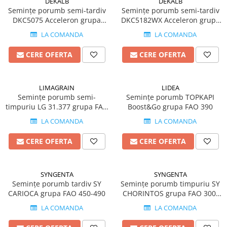
DEKALB
DEKALB
Erbicide
Semințe porumb semi-tardiv
Semințe porumb semi-tardiv
Biostimulatori
CICOARE
DKC5075 Acceleron grupa
DKC5182WX Acceleron grupa
Fertilizanți foliari
FAO 400-440
FAO 400-440
Insecticide
LA COMANDA
LA COMANDA
Adjuvanți
CIREȘ
GAZON
CERE OFERTA
CERE OFERTA
Erbicide
Insecticide
Fungicide
Fertilizanți foliari
Insecticide
LIMAGRAIN
LIDEA
GRĂDINI
Semințe porumb semi-
Semințe porumb TOPKAPI
Biostimulatori
timpuriu LG 31.377 grupa FAO
Boost&Go grupa FAO 390
Insecticide
Fertilizanți foliari
350-390
LA COMANDA
LA COMANDA
Fertilizanti foliari
Adjuvanți
GRÂU
CITRICE
CERE OFERTA
CERE OFERTA
Tratament semințe
Fertilizanți foliari
Fungicide
COACĂZ
SYNGENTA
SYNGENTA
Insecticide
Erbicide
Semințe porumb tardiv SY
Semințe porumb timpuriu SY
Biostimulatori
CARIOCA grupa FAO 450-490
CHORINTOS grupa FAO 300-
Fungicide
340
Fertilizanți foliari
LA COMANDA
LA COMANDA
Insecticide
GRÂU DE TOAMNĂ
CONIFERE