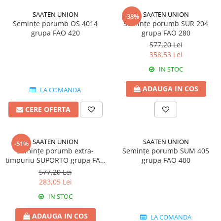
FENICUL
Fungicide
SAATEN UNION
SAATEN UNION
-38%
Erbicide
Semințe porumb OS 4014
Semințe porumb SUR 204
Insecticide
FLOAREA SOARELUI
grupa FAO 420
grupa FAO 280
Biostimulatori
577,20 Lei
Tratament semințe
Fertilizanți foliari
358,53 Lei
Semințe
Adjuvanți
IN STOC
Erbicide
MAZĂRE
Fungicide
ADAUGA IN COS
LA COMANDA
Tratament semințe
Insecticide
Fungicide
Biostimulatori
CERE OFERTA
Insecticide
Fertilizanți foliari
Biostimulatori
Dezinfectant sol
SAATEN UNION
SAATEN UNION
-51%
Fertilizanți foliari
Regulatori de creștere
Semințe porumb extra-
Semințe porumb SUM 405
MENTĂ
timpuriu SUPORTO grupa FAO
grupa FAO 400
FLORI ORNAMENTALE
290
577,20 Lei
Insecticide
Erbicide
283,05 Lei
MERIȘOR
FRUCTE DE PĂDURE
IN STOC
Insecticide
Biostimulatori
MIRODENII
ADAUGA IN COS
GĂLBENELE
LA COMANDA