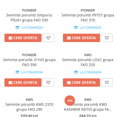
BROCCOLI
CARTOF
Fungicide
Fungicide
PIONEER
PIONEER
Semințe porumb timpuriu
Semințe porumb P9757 grupa
Insecticide
Insecticide
P9241 grupa FAO 330
FAO 370
Fertilizanți foliari
Biostimulatori
LA COMANDA
LA COMANDA
BUMBAC
Fertilizanți foliari
CASTRAVEȚI
CERE OFERTA
CERE OFERTA
Fertilizanți foliari
CAIS
Fungicide
Insecticide
Erbicide
PIONEER
KWS
Acaricide
Semințe porumb 31Y43 grupa
Fungicide
Semințe porumb LOSC grupa
FAO 590
FAO 250
Fertilizanți foliari
Insecticide
CASTRAVEȚI CORNIȘON
LA COMANDA
LA COMANDA
Acaricide
Biostimulatori
Insecticide
CERE OFERTA
CERE OFERTA
Fertilizanți foliari
CEAPĂ
Adjuvanți
Insecticide
KWS
KWS
CAMELINĂ
-6%
Biostimulatori
Semințe porumb KWS 2370
Semințe porumb KWS
Fungicide
Fertilizanți foliari
grupa FAO 290
KASHMIR INITIO grupa FAO
370
CÂNEPĂ
CEREALE PĂIOASE
539,46 Lei
344,10 Lei