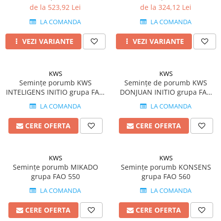
de la 523,92 Lei
de la 324,12 Lei
Fungicide
Insecticide
LA COMANDA
LA COMANDA
Insecticide
Biostimulatori
CĂPȘUN
Fertilizanți foliari
VEZI VARIANTE
VEZI VARIANTE
CIREȘ
Erbicide
Fungicide
Fungicide
KWS
KWS
Insecticide
Insecticide
Semințe porumb KWS
Semințe de porumb KWS
Acaricide
Biostimulatori
INTELIGENS INITIO grupa FAO
DONJUAN INITIO grupa FAO
420
400
Biostimulatori
Fertilizanți foliari
LA COMANDA
LA COMANDA
Fertilizanți foliari
Adjuvanți
CERE OFERTA
CERE OFERTA
CARTOF
CITRICE
Erbicide
Fertilizanți foliari
Fungicide
CONIFERE
KWS
KWS
Semințe porumb MIKADO
Semințe porumb KONSENS
Insecticide
Fertilizanți foliari
grupa FAO 550
grupa FAO 560
Biostimulatori
CONOPIDĂ
LA COMANDA
LA COMANDA
Fertilizanți foliari
Insecticide
CASTAN
CERE OFERTA
CERE OFERTA
CUCURBITACEE