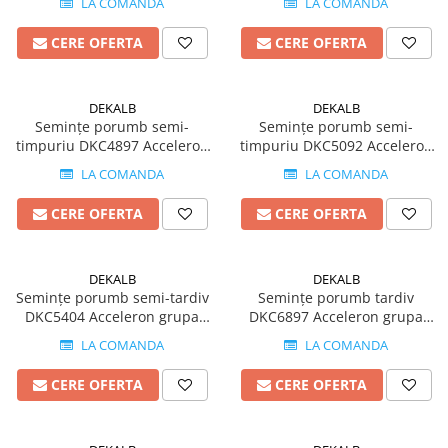
LA COMANDA
LA COMANDA
Insecticide
Fertilizanți foliari
Biostimulatori
Adjuvanți
CERE OFERTA
CERE OFERTA
Fertilizanți foliari
CEREALE DE PRIMĂVARĂ
Dezinfectant sol
Erbicide
DEKALB
DEKALB
FLORI
Insecticide
Semințe porumb semi-
Semințe porumb semi-
timpuriu DKC4897 Acceleron
timpuriu DKC5092 Acceleron
Fungicide
Fertilizanți foliari
grupa FAO 350-390
grupa FAO 350-390
LA COMANDA
LA COMANDA
Fertilizanți foliari
CEREALE DE TOAMNĂ
SÂMBUROASE
Erbicide
CERE OFERTA
CERE OFERTA
Fungicide
Insecticide
Insecticide
Fertilizanți foliari
DEKALB
DEKALB
Acaricide
CEREALE PĂIOASE
Semințe porumb semi-tardiv
Semințe porumb tardiv
Biostimulatori
DKC5404 Acceleron grupa
DKC6897 Acceleron grupa
Tratament semințe
FAO 400-440
FAO >550
Fertilizanți foliari
Insecticide
LA COMANDA
LA COMANDA
Adjuvanți
Biostimulatori
CERE OFERTA
CERE OFERTA
SEMINȚOASE
Fertilizanți foliari
Insecticide
CHIMEN
Acaricide