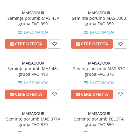
Erbicide
Fungicide
CASTRAVEȚI
DOVLEAC
MAISADOUR
MAISADOUR
Semințe porumb MAS 43P
Semințe porumb MAS 300B
Fungicide
Insecticide
grupa FAO 390
grupa FAO 350
Insecticide
DOVLECEI
LA COMANDA
LA COMANDA
Acaricide
Insecticide
Fertilizanți foliari
CERE OFERTA
CERE OFERTA
FASOLE
Dezinfectant sol
Insecticide
CEAPĂ
Fertilizanți foliari
MAISADOUR
MAISADOUR
Erbicide
Semințe porumb MAS 48L
Semințe porumb MAS 37C
FASOLE BOABE
Fungicide
grupa FAO 410
grupa FAO 370
Insecticide
Insecticide
LA COMANDA
LA COMANDA
FASOLE PĂSTĂI
Fertilizanți foliari
CERE OFERTA
CERE OFERTA
Insecticide
CEREALE
FLOAREA SOARELUI
Tratament semințe
Tratament semințe
MAISADOUR
MAISADOUR
Erbicide
Semințe porumb MAS 377V
Semințe porumb PELOTA
Semințe
Fungicide
grupa FAO 370
grupa FAO 550
Fungicide
Biostimulatori