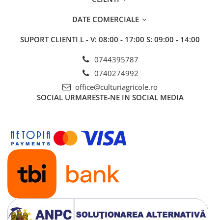
Fungicide
GRÂU SPELTA
Insecticide
DATE COMERCIALE
Insecticide
OVĂZ
GULIE
SUPORT CLIENTI
L - V: 08:00 - 17:00 S: 09:00 - 14:00
Fertilizanți foliari
Erbicide
PĂIOASE
0744395787
Insecticide
Insecticide
0740274992
GUTUI
PĂR
office@culturiagricole.ro
Erbicide
SOCIAL
URMARESTE-NE IN SOCIAL MEDIA
Fungicide
Fungicide
Insecticide
Insecticide
Biostimulatori
Biostimulatori
Fertilizanți foliari
Adjuvanți
Adjuvanți
HAMEI
PĂSTÂRNAC
Fungicide
Fertilizanți foliari
Fertilizanți foliari
PĂȘUNI
HASMAȚUCHI
Fertilizanți foliari
Erbicide
PĂTRUNJEL