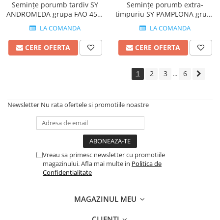
Semințe porumb tardiv SY
Semințe porumb extra-
Fertilizanți foliari
Adjuvanți
ANDROMEDA grupa FAO 450-
timpuriu SY PAMPLONA grupa
Adjuvanți
NUC
490
FAO 250-290
LA COMANDA
LA COMANDA
Pachete tehnologice
Biostimulatori
Regulatori de creștere
Fertilizanți foliari
CERE OFERTA
CERE OFERTA
GRÂU DE PRIMĂVARĂ
OLEAGINOASE
Tratament semințe
1
2
3
6
Insecticide
...
Erbicide
OREZ
Fungicide
Insecticide
Newsletter
Nu rata ofertele si promotiile noastre
GRÂU DE TOAMNĂ
Fertilizanți foliari
Tratament semințe
ORZ
Erbicide
Tratament semințe
Fungicide
Vreau sa primesc newsletter cu promotiile
Fungicide
Insecticide
magazinului. Afla mai multe in
Politica de
Insecticide
Confidentialitate
Biostimulatori
Fertilizanți foliari
Fertilizanți foliari
ORZOAICĂ
MAGAZINUL MEU
Dezinfectant sol
Tratament semințe
Regulatori de creștere
CLIENTI