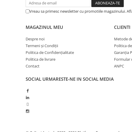
Erbicide
Fungicide
CASTRAVEȚI
Vreau sa primesc newsletter cu promotiile magazinului. Af
DOVLEAC
Fungicide
Insecticide
Insecticide
MAGAZINUL MEU
CLIENTI
DOVLECEI
Acaricide
Insecticide
Despre noi
Metode de
Fertilizanți foliari
Termeni și Condiții
Politica d
FASOLE
Dezinfectant sol
Politica de Confidențialitate
Garanția 
Insecticide
CEAPĂ
Politica de livrare
Formular 
Fertilizanți foliari
Contact
ANPC
Erbicide
FASOLE BOABE
Fungicide
SOCIAL
URMARESTE-NE IN SOCIAL MEDIA
Insecticide
Insecticide
FASOLE PĂSTĂI
Fertilizanți foliari
Insecticide
CEREALE
FLOAREA SOARELUI
Tratament semințe
Tratament semințe
Erbicide
Semințe
Fungicide
Fungicide
Biostimulatori