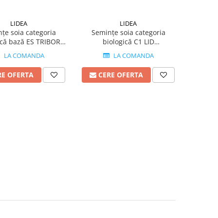
LIDEA
LIDEA
țe soia categoria
Semințe soia categoria
ică bază ES TRIBOR
biologică C1 LID
iCoat grupa 0
CONSTRUCTOR grupa 00
LA COMANDA
LA COMANDA
RE OFERTA
CERE OFERTA