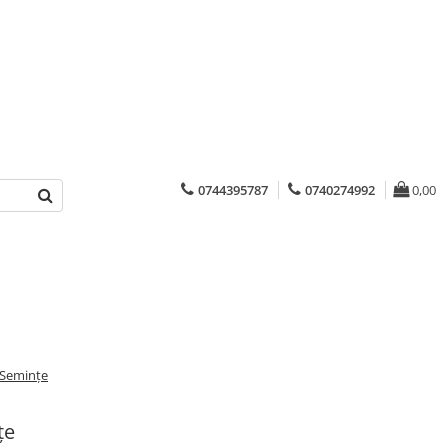
0744395787
0740274992
0,00
Semințe
țe