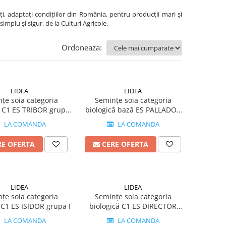
nți, adaptați condițiilor din România, pentru producții mari și
plu și sigur, de la Culturi Agricole.
Ordoneaza:
LIDEA
LIDEA
țe soia categoria
Semințe soia categoria
ă C1 ES TRIBOR grupa
biologică bază ES PALLADOR
0
HiCoat & Boost&Go grupa I
LA COMANDA
LA COMANDA
RE OFERTA
CERE OFERTA
LIDEA
LIDEA
țe soia categoria
Semințe soia categoria
 C1 ES ISIDOR grupa I
biologică C1 ES DIRECTOR
grupa 00
LA COMANDA
LA COMANDA