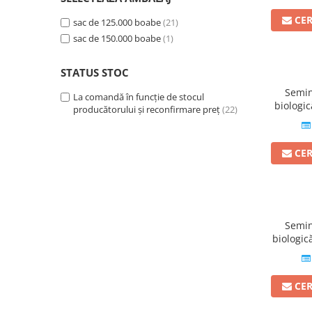
BROCCOLI
CARTOF
CE
sac de 125.000 boabe
(21)
Fungicide
Fungicide
sac de 150.000 boabe
(1)
Insecticide
Insecticide
Fertilizanți foliari
Biostimulatori
STATUS STOC
BUMBAC
Fertilizanți foliari
Semin
La comandă în funcție de stocul
CASTRAVEȚI
Fertilizanți foliari
biologi
producătorului și reconfirmare preț
(22)
CAIS
Fungicide
Insecticide
Erbicide
CE
Acaricide
Fungicide
Fertilizanți foliari
Insecticide
CASTRAVEȚI CORNIȘON
Acaricide
Biostimulatori
Insecticide
Semin
Fertilizanți foliari
CEAPĂ
biologi
Adjuvanți
Insecticide
CAMELINĂ
Biostimulatori
CE
Fungicide
Fertilizanți foliari
CÂNEPĂ
CEREALE PĂIOASE