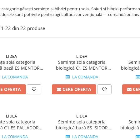
 categorie găsești semințe și hibrizi pentru soia. Soiuri și hibrizi performa
rodusele sunt potrivite pentru agricultura convențională — comandă online, sim
1-
22
din
22
produse
LIDEA
LIDEA
țe soia categoria
Semințe soia categoria
Semin
că bază ES MENTOR
biologică C1 ES MENTOR
biologic
Coat grupa 00
grupa 00
LA COMANDA
LA COMANDA
RE OFERTA
CERE OFERTA
CE
LIDEA
LIDEA
țe soia categoria
Semințe soia categoria
Semin
ică C1 ES PALLADOR
biologică bază ES ISIDOR
biologică
grupa I
HiCoat grupa I
LA COMANDA
LA COMANDA