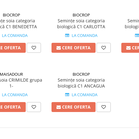
BIOCROP
BIOCROP
țe soia categoria
Semințe soia categoria
Semin
ică C1 BENEDETTA
biologică C1 CARLOTTA
biolog
H
LA COMANDA
LA COMANDA
RE OFERTA
CERE OFERTA
CE
MAISADOUR
BIOCROP
soia CRIMILDE grupa
Semințe soia categoria
1-
biologică C1 ANCAGUA
LA COMANDA
LA COMANDA
RE OFERTA
CERE OFERTA