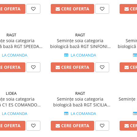
RE OFERTA
CERE OFERTA
CE
RAGT
RAGT
țe soia categoria
Semințe soia categoria
Semin
că bază RGT SPEEDA
biologică bază RGT SINFONIA
biologic
grupa 0
grupa I
LA COMANDA
LA COMANDA
RE OFERTA
CERE OFERTA
CE
LIDEA
RAGT
țe soia categoria
Semințe soia categoria
Semințe
că C1 ES COMANDOR
biologică bază RGT SICILIA
grupa 000
grupa 0
LA COMANDA
LA COMANDA
RE OFERTA
CERE OFERTA
CE