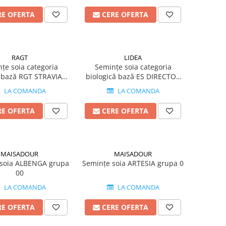
RE OFERTA
CERE OFERTA
RAGT
LIDEA
țe soia categoria
Semințe soia categoria
ă bază RGT STRAVIATA
biologică bază ES DIRECTOR
grupa I
HiCoat grupa 00
LA COMANDA
LA COMANDA
RE OFERTA
CERE OFERTA
MAISADOUR
MAISADOUR
 soia ALBENGA grupa
Semințe soia ARTESIA grupa 0
00
LA COMANDA
LA COMANDA
RE OFERTA
CERE OFERTA