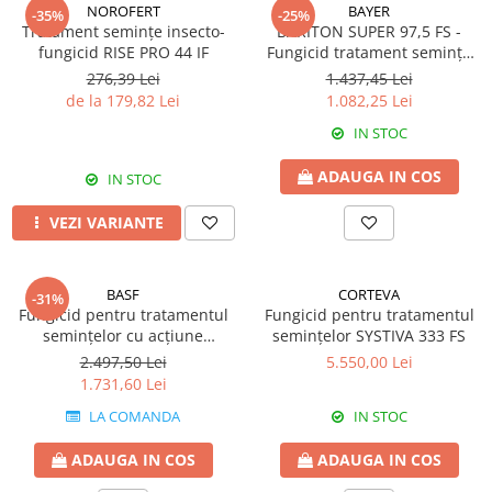
Amelioratori de sol
NOROFERT
BAYER
-35%
-25%
ARBUȘTI FRUCTIFERI
ARDEI IUTE
Tratament semințe insecto-
BARITON SUPER 97,5 FS -
fungicid RISE PRO 44 IF
Fungicid tratament seminţe
Erbicide
Insecticide
cu acțiune sistemică și de
276,39 Lei
1.437,45 Lei
Fungicide
BUMBAC
contact
de la 179,82 Lei
1.082,25 Lei
Insecticide
Fertilizanți foliari
IN STOC
Acaricide
CAIS
Fertilizanți foliari
ADAUGA IN COS
Fungicide
IN STOC
ARDEI
Insecticide
VEZI VARIANTE
Erbicide
Acaricide
Fungicide
Biostimulatori
Insecticide
Fertilizanți foliari
BASF
CORTEVA
-31%
Fungicid pentru tratamentul
Fungicid pentru tratamentul
Fertilizanți foliari
Adjuvanți
seminţelor cu acțiune
seminţelor SYSTIVA 333 FS
Dezinfectant sol
CĂPȘUN
sistemică și de contact KINTO
2.497,50 Lei
5.550,00 Lei
ARPAGIC
PLUS
Fungicide
1.731,60 Lei
Erbicide
Insecticide
LA COMANDA
IN STOC
BOB
Acaricide
ADAUGA IN COS
ADAUGA IN COS
Erbicide
Fertilizanți foliari