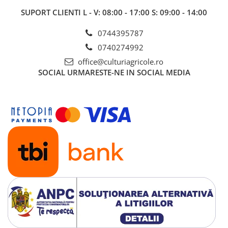
Erbicide
Fungicide
SUPORT CLIENTI
L - V: 08:00 - 17:00 S: 09:00 - 14:00
CASTRAVEȚI
DOVLEAC
Fungicide
0744395787
Insecticide
Insecticide
0740274992
DOVLECEI
Acaricide
office@culturiagricole.ro
Insecticide
SOCIAL
URMARESTE-NE IN SOCIAL MEDIA
Fertilizanți foliari
FASOLE
Dezinfectant sol
Insecticide
CEAPĂ
Fertilizanți foliari
Erbicide
FASOLE BOABE
Fungicide
Insecticide
Insecticide
FASOLE PĂSTĂI
Fertilizanți foliari
Insecticide
CEREALE
FLOAREA SOARELUI
Tratament semințe
Tratament semințe
Erbicide
Semințe
Fungicide
Fungicide
Biostimulatori