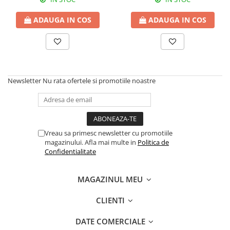
Fungicide
Insecticide
ADAUGA IN COS
ADAUGA IN COS
Insecticide
Biostimulatori
CĂPȘUN
Fertilizanți foliari
CIREȘ
Erbicide
Fungicide
Fungicide
Newsletter
Nu rata ofertele si promotiile noastre
Insecticide
Insecticide
Acaricide
Biostimulatori
Biostimulatori
Fertilizanți foliari
Fertilizanți foliari
Adjuvanți
Vreau sa primesc newsletter cu promotiile
CARTOF
CITRICE
magazinului. Afla mai multe in
Politica de
Erbicide
Fertilizanți foliari
Confidentialitate
Fungicide
CONIFERE
Insecticide
MAGAZINUL MEU
Fertilizanți foliari
Biostimulatori
CONOPIDĂ
CLIENTI
Fertilizanți foliari
Insecticide
CASTAN
DATE COMERCIALE
CUCURBITACEE