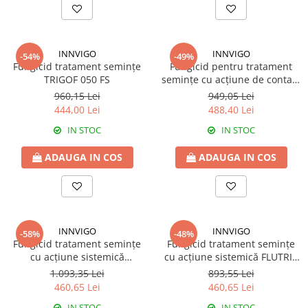
BROCCOLI
CARTOF
Fungicide
Fungicide
Insecticide
Insecticide
INNVIGO
INNVIGO
-54%
-49%
Fertilizanți foliari
Biostimulatori
Fungicid tratament semințe
Fungicid pentru tratament
BUMBAC
Fertilizanți foliari
TRIGOF 050 FS
semințe cu acțiune de contact
și sistemică TRITER 050 FS
960,15 Lei
949,05 Lei
CASTRAVEȚI
Fertilizanți foliari
444,00 Lei
488,40 Lei
CAIS
Fungicide
IN STOC
IN STOC
Insecticide
Erbicide
Acaricide
Fungicide
ADAUGA IN COS
ADAUGA IN COS
Fertilizanți foliari
Insecticide
CASTRAVEȚI CORNIȘON
Acaricide
Biostimulatori
Insecticide
Fertilizanți foliari
CEAPĂ
INNVIGO
INNVIGO
-58%
-48%
Fungicid tratament semințe
Fungicid tratament semințe
Adjuvanți
Insecticide
cu acțiune sistemică
cu acțiune sistemică FLUTRIX
CAMELINĂ
Biostimulatori
GAMELAN 100 FS
050 FS
1.093,35 Lei
893,55 Lei
Fungicide
Fertilizanți foliari
460,65 Lei
460,65 Lei
CÂNEPĂ
CEREALE PĂIOASE
IN STOC
IN STOC