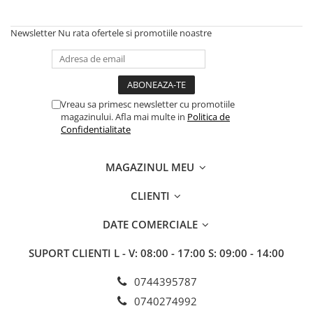
BROCCOLI
CARTOF
Fungicide
Fungicide
Newsletter
Nu rata ofertele si promotiile noastre
Insecticide
Insecticide
Fertilizanți foliari
Biostimulatori
BUMBAC
Fertilizanți foliari
CASTRAVEȚI
Fertilizanți foliari
Vreau sa primesc newsletter cu promotiile
magazinului. Afla mai multe in
Politica de
CAIS
Fungicide
Confidentialitate
Insecticide
Erbicide
Acaricide
Fungicide
MAGAZINUL MEU
Fertilizanți foliari
Insecticide
CASTRAVEȚI CORNIȘON
CLIENTI
Acaricide
Biostimulatori
Insecticide
DATE COMERCIALE
Fertilizanți foliari
CEAPĂ
Adjuvanți
SUPORT CLIENTI
L - V: 08:00 - 17:00 S: 09:00 - 14:00
Insecticide
CAMELINĂ
Biostimulatori
0744395787
Fungicide
Fertilizanți foliari
0740274992
CÂNEPĂ
CEREALE PĂIOASE