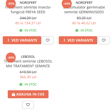
Amelioratori de sol
NOROFERT
NOROFERT
-45%
-44%
ARBUȘTI FRUCTIFERI
ARDEI IUTE
Tratament semințe insecto-
Biostimulator germinație
fungicid FREYA SEED
semințe GERMINOSEED
Erbicide
Insecticide
244,20 Lei
83,25 Lei
Fungicide
BUMBAC
de la 134,31 Lei
de la 46,62 Lei
Insecticide
Fertilizanți foliari
IN STOC
IN STOC
Acaricide
CAIS
Fertilizanți foliari
VEZI VARIANTE
VEZI VARIANTE
Fungicide
ARDEI
Insecticide
Erbicide
Acaricide
LEBOSOL
-40%
Fungicide
Biostimulatori
Tratament semințe LEBOSOL
Insecticide
MIX TRATAMENT SEMINȚE
Fertilizanți foliari
Fertilizanți foliari
610,50 Lei
Adjuvanți
366,30 Lei
Dezinfectant sol
CĂPȘUN
IN STOC
ARPAGIC
Fungicide
Erbicide
Insecticide
ADAUGA IN COS
BOB
Acaricide
Erbicide
Fertilizanți foliari