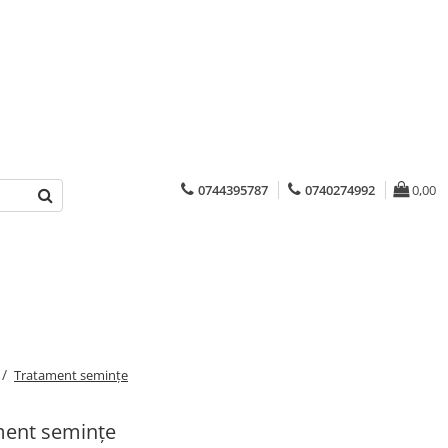
0744395787
0740274992
0,00
 /
Tratament semințe
ment semințe