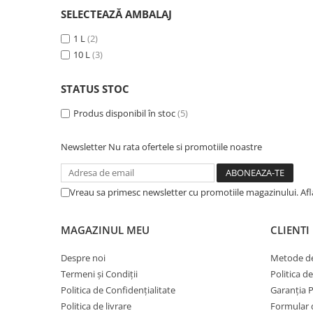
BROCCOLI
CARTOF
SELECTEAZĂ AMBALAJ
Fungicide
Fungicide
1 L
(2)
Insecticide
Insecticide
10 L
(3)
Fertilizanți foliari
Biostimulatori
BUMBAC
Fertilizanți foliari
STATUS STOC
CASTRAVEȚI
Fertilizanți foliari
Produs disponibil în stoc
(5)
CAIS
Fungicide
Insecticide
Erbicide
Newsletter
Nu rata ofertele si promotiile noastre
Acaricide
Fungicide
Fertilizanți foliari
Insecticide
CASTRAVEȚI CORNIȘON
Vreau sa primesc newsletter cu promotiile magazinului. Af
Acaricide
Biostimulatori
Insecticide
MAGAZINUL MEU
CLIENTI
Fertilizanți foliari
CEAPĂ
Adjuvanți
Insecticide
Despre noi
Metode de
CAMELINĂ
Biostimulatori
Termeni și Condiții
Politica d
Fungicide
Fertilizanți foliari
Politica de Confidențialitate
Garanția 
Politica de livrare
Formular 
CÂNEPĂ
CEREALE PĂIOASE