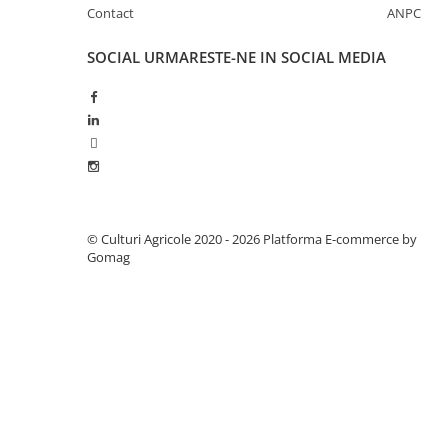
Contact
ANPC
Fungicide
Insecticide
Insecticide
Biostimulatori
SOCIAL
URMARESTE-NE IN SOCIAL MEDIA
CĂPȘUN
Fertilizanți foliari
CIREȘ
Erbicide
Fungicide
Fungicide
Insecticide
Insecticide
Acaricide
Biostimulatori
Biostimulatori
Fertilizanți foliari
Fertilizanți foliari
Adjuvanți
© Culturi Agricole 2020 - 2026
Platforma E-commerce by
Gomag
CARTOF
CITRICE
Erbicide
Fertilizanți foliari
Fungicide
CONIFERE
Insecticide
Fertilizanți foliari
Biostimulatori
CONOPIDĂ
Fertilizanți foliari
Insecticide
CASTAN
CUCURBITACEE