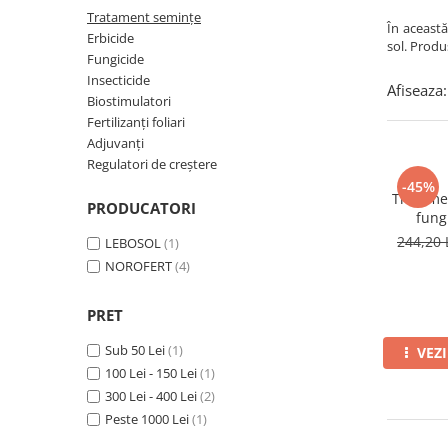
Amelioratori de sol
ARBUȘTI FRUCTIFERI
ARDEI IUTE
Tratament semințe
În această
Erbicide
sol. Produ
Erbicide
Insecticide
Fungicide
Fungicide
BUMBAC
Insecticide
Afiseaza:
Insecticide
Biostimulatori
Fertilizanți foliari
Fertilizanți foliari
Acaricide
CAIS
Adjuvanți
Fertilizanți foliari
Fungicide
Regulatori de creștere
ARDEI
-45%
Insecticide
Tratame
PRODUCATORI
Erbicide
Acaricide
fung
Fungicide
Biostimulatori
244,20 
LEBOSOL
(1)
Insecticide
Fertilizanți foliari
NOROFERT
(4)
Fertilizanți foliari
Adjuvanți
Dezinfectant sol
PRET
CĂPȘUN
ARPAGIC
Fungicide
Sub 50 Lei
(1)
VEZ
Erbicide
100 Lei - 150 Lei
(1)
Insecticide
BOB
300 Lei - 400 Lei
(2)
Acaricide
Peste 1000 Lei
(1)
Erbicide
Fertilizanți foliari