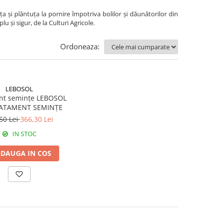
 și plăntuța la pornire împotriva bolilor și dăunătorilor din
 și sigur, de la Culturi Agricole.
Ordoneaza:
LEBOSOL
nt semințe LEBOSOL
RATAMENT SEMINȚE
50 Lei
366,30 Lei
IN STOC
DAUGA IN COS