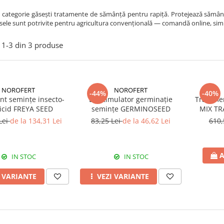
 categorie găsești tratamente de sămânță pentru rapiță. Protejează sămânța
sele sunt potrivite pentru agricultura convențională — comandă online, simplu
1-
3
din
3
produse
NOROFERT
NOROFERT
-44%
-40%
nt semințe insecto-
Biostimulator germinație
Tratame
icid FREYA SEED
semințe GERMINOSEED
MIX T
Lei
de la 134,31 Lei
83,25 Lei
de la 46,62 Lei
610,
A
IN STOC
IN STOC
I VARIANTE
VEZI VARIANTE