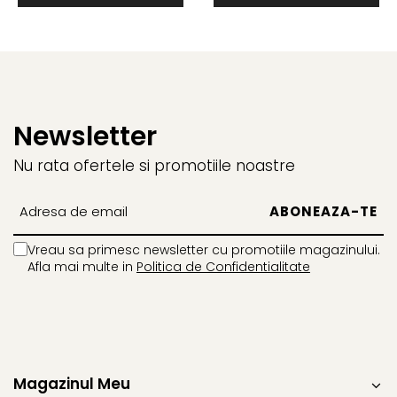
Fungicide
Insecticide
Insecticide
Biostimulatori
CĂPȘUN
Fertilizanți foliari
CIREȘ
Erbicide
Fungicide
Fungicide
Newsletter
Insecticide
Insecticide
Nu rata ofertele si promotiile noastre
Acaricide
Biostimulatori
Biostimulatori
Fertilizanți foliari
Fertilizanți foliari
Adjuvanți
CARTOF
CITRICE
Vreau sa primesc newsletter cu promotiile magazinului.
Erbicide
Fertilizanți foliari
Afla mai multe in
Politica de Confidentialitate
Fungicide
CONIFERE
Insecticide
Fertilizanți foliari
Biostimulatori
CONOPIDĂ
Fertilizanți foliari
Insecticide
CASTAN
Magazinul Meu
CUCURBITACEE