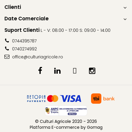
Erbicide
Fungicide
Clienti
CASTRAVEȚI
DOVLEAC
Date Comerciale
Fungicide
Insecticide
Insecticide
Suport Clienti
DOVLECEI
L - V: 08:00 - 17:00 S: 09:00 - 14:00
Acaricide
Insecticide
0744395787
Fertilizanți foliari
FASOLE
0740274992
Dezinfectant sol
Insecticide
office@culturiagricole.ro
CEAPĂ
Fertilizanți foliari
Erbicide
FASOLE BOABE
Fungicide
Insecticide
Insecticide
FASOLE PĂSTĂI
Fertilizanți foliari
Insecticide
CEREALE
FLOAREA SOARELUI
Tratament semințe
Tratament semințe
Erbicide
© Culturi Agricole 2020 - 2026
Semințe
Fungicide
Platforma E-commerce by Gomag
Fungicide
Biostimulatori