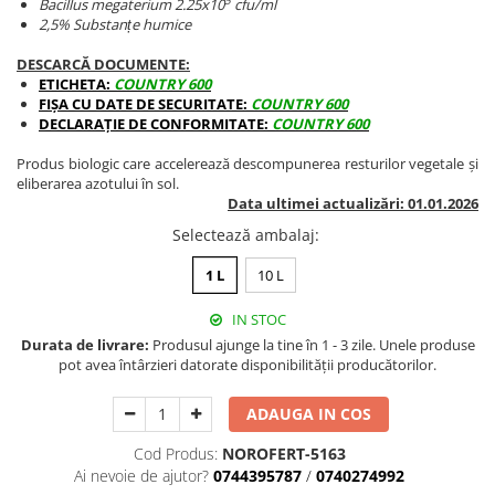
5
Bacillus megaterium 2.25x10
cfu/ml
BROCCOLI
CARTOF
2,5% Substanțe humice
Fungicide
Fungicide
DESCARCĂ DOCUMENTE:
Insecticide
Insecticide
ETICHETA:
COUNTRY 600
Fertilizanți foliari
Biostimulatori
FIȘA CU DATE DE SECURITATE:
COUNTRY 600
DECLARAȚIE DE CONFORMITATE:
COUNTRY 600
BUMBAC
Fertilizanți foliari
CASTRAVEȚI
Fertilizanți foliari
Produs biologic care accelerează descompunerea resturilor vegetale și
eliberarea azotului în sol.
CAIS
Fungicide
Data ultimei actualizări: 01.01.2026
Insecticide
Erbicide
Selectează ambalaj
:
Acaricide
Fungicide
Fertilizanți foliari
1 L
10 L
Insecticide
CASTRAVEȚI CORNIȘON
Acaricide
IN STOC
Biostimulatori
Insecticide
Durata de livrare:
Produsul ajunge la tine în 1 - 3 zile. Unele produse
pot avea întârzieri datorate disponibilității producătorilor.
Fertilizanți foliari
CEAPĂ
Adjuvanți
Insecticide
ADAUGA IN COS
CAMELINĂ
Biostimulatori
Cod Produs:
NOROFERT-5163
Fungicide
Fertilizanți foliari
Ai nevoie de ajutor?
0744395787
/
0740274992
CÂNEPĂ
CEREALE PĂIOASE