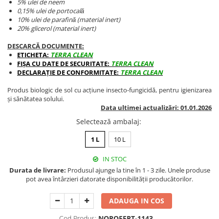
5% ulei de neem
BROCCOLI
CARTOF
0,15% ulei de portocală
Fungicide
Fungicide
10% ulei de parafină (material inert)
20% glicerol (material inert)
Insecticide
Insecticide
Fertilizanți foliari
Biostimulatori
DESCARCĂ DOCUMENTE:
ETICHETA:
TERRA CLEAN
BUMBAC
Fertilizanți foliari
FIȘA CU DATE DE SECURITATE:
TERRA CLEAN
CASTRAVEȚI
Fertilizanți foliari
DECLARAȚIE DE CONFORMITATE:
TERRA CLEAN
CAIS
Fungicide
Produs biologic de sol cu acțiune insecto-fungicidă, pentru igienizarea
Insecticide
Erbicide
și sănătatea solului.
Data ultimei actualizări: 01.01.2026
Acaricide
Fungicide
Selectează ambalaj
:
Fertilizanți foliari
Insecticide
CASTRAVEȚI CORNIȘON
Acaricide
1 L
10 L
Biostimulatori
Insecticide
IN STOC
Fertilizanți foliari
CEAPĂ
Durata de livrare:
Produsul ajunge la tine în 1 - 3 zile. Unele produse
Adjuvanți
Insecticide
pot avea întârzieri datorate disponibilității producătorilor.
CAMELINĂ
Biostimulatori
ADAUGA IN COS
Fungicide
Fertilizanți foliari
CÂNEPĂ
CEREALE PĂIOASE
Cod Produs:
NOROFERT-1143