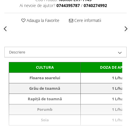
Ai nevoie de ajutor?
0744395787
/
0740274992
Fungicide
Insecticide
Insecticide
Biostimulatori
Adauga la Favorite
Cere informatii
CĂPȘUN
Fertilizanți foliari
CIREȘ
Erbicide
Fungicide
Fungicide
Insecticide
Insecticide
Descriere
Acaricide
Biostimulatori
Biostimulatori
Fertilizanți foliari
CULTURA
DOZA DE APLICA
Fertilizanți foliari
Adjuvanți
CARTOF
CITRICE
Floarea soarelui
1 L/ha
Erbicide
Fertilizanți foliari
Grâu de toamnă
1 L/ha
Fungicide
CONIFERE
Rapiță de toamnă
1 L/ha
Insecticide
Fertilizanți foliari
Biostimulatori
Porumb
1 L/ha
CONOPIDĂ
Fertilizanți foliari
Insecticide
Soia
1 L/ha
CASTAN
CUCURBITACEE