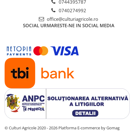
Erbicide
0744395787
TIMP DE PAUZĂ:
Biostimulatori
0 zile
CICOARE
0740274992
Fertilizanți foliari
Insecticide
office@culturiagricole.ro
CURĂȚAREA ECHIPAMENTULUI:
Adjuvanți
SOCIAL
URMARESTE-NE IN SOCIAL MEDIA
Utilajele vor fi spălate cu jet de presiune înainte și după aplicare,
CIREȘ
GAZON
și în mod particular dacă a fost folosit înainte de
Terra Clean
un
Erbicide
produs care ar putea aduce pagube culturii ulterioare.
Insecticide
Fungicide
Fertilizanți foliari
*
A se utiliza numai în scopul pentru care a fost omologat și în
Insecticide
conformitate cu instrucțiunile alăturate. Riscurile asupra
GRĂDINI
Biostimulatori
utilizatorilor și mediului pot fi evitate numai cu condiția
Insecticide
respectării recomandărilor din prezenta etichetă.
Fertilizanți foliari
Citiți întotdeauna eticheta înaintea utilizării!
Fertilizanti foliari
Adjuvanți
Nu refolosiți ambalajele goale în alte scopuri!
GRÂU
CITRICE
Tratament semințe
Fertilizanți foliari
Fungicide
COACĂZ
Insecticide
Erbicide
Biostimulatori
Fungicide
Fertilizanți foliari
Insecticide
© Culturi Agricole 2020 - 2026
Platforma E-commerce by Gomag
GRÂU DE TOAMNĂ
CONIFERE