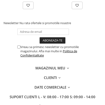
Insecticide
Fertilizanți foliari
restul de apă. Se va agita bine soluția de stropit în timpul umplerii
și aplicării. Se va folosi apă curată din surse cunoscute.
Biostimulatori
Adjuvanți
Fertilizanți foliari
CEREALE DE PRIMĂVARĂ
TEHNICA DE APLICARE:
Dezinfectant sol
Se pot folosi echipamente terestre pentru aplicarea în câmp a
Newsletter
Nu rata ofertele si promotiile noastre
Erbicide
produselor, utilizate în mod obişnuit la culturile sus menţionate.
FLORI
Insecticide
Volumul de soluţie utilizat este în funcţie de echipamentul folosit.
Fungicide
Fertilizanți foliari
Se recomandă utilizarea volumului de soluţie de 200 - 400 L/ha,
astfel încât să existe o bună acoperire a solului și a resturilor
Fertilizanți foliari
CEREALE DE TOAMNĂ
vegetale.
Vreau sa primesc newsletter cu promotiile
SÂMBUROASE
Erbicide
Soluția se va aplica imediat după amestecare.
magazinului. Afla mai multe in
Politica de
Fungicide
Insecticide
Confidentialitate
RECOMANDĂRI DE APLICARE:
Insecticide
Fertilizanți foliari
Nu se va păstra soluția pregătită peste noapte. Se va evita
aplicarea în mijlocul zilei când sunt temperaturi ce depășesc 25°C.
Acaricide
CEREALE PĂIOASE
MAGAZINUL MEU
Dacă survine o ploaie în scurt timp după aplicare va fi necesar a
Biostimulatori
Tratament semințe
se repeta tratamentul. Nu se aplică atunci când viteza vântului
CLIENTI
Fertilizanți foliari
favorizează deriva dincolo de zona destinată tratamentului.
Insecticide
Adjuvanți
Biostimulatori
DATE COMERCIALE
COMPATIBILITATE:
SEMINȚOASE
Fertilizanți foliari
se va evita amestecul cu alte produse pentru a preveni
SUPORT CLIENTI
L - V: 08:00 - 17:00 S: 09:00 - 14:00
inactivarea microorganismelor.
Insecticide
CHIMEN
Acaricide