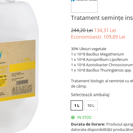
Tratament semințe ins
244,20 Lei
134,31 Lei
Economisesti:
109,89
Lei
30% Uleiuri vegetale
1 x 10^8 Bacillus Megatherium
1 x 10^8 Azospirillium Lipoferum
1 x 10^8 Azotobacter Chroocooru
1 x 10^8 Bacillus Thuringiensis spp.
Tratament biologic al seminței cu ef
de câmp.
Selectează ambalaj
:
1 L
10 L
IN STOC
Durata de livrare:
Produsul ajunge 
datorate disponibilității producător