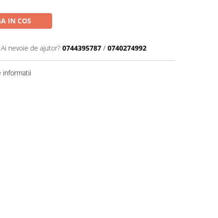
A IN COS
Ai nevoie de ajutor?
0744395787
/
0740274992
informatii