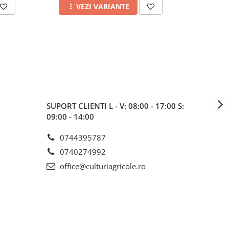
VEZI VARIANTE
A
SUPORT CLIENTI
L - V: 08:00 - 17:00 S:
09:00 - 14:00
0744395787
0740274992
office@culturiagricole.ro