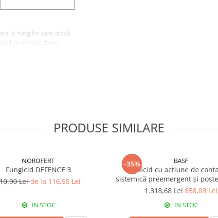
ni și fungilor care atacă
ve de Tanymecus, buha
i, acarieni etc.).
grâu, porumb, floarea soarelui,
PRODUSE SIMILARE
NOROFERT
BASF
-35%
Fungicid DEFENCE 3
Erbicid cu acțiune de conta
sistemică preemergent și post
10,90 Lei
de la 116,55 Lei
EFFIGO S
1.318,68 Lei
858,03 Lei
IN STOC
IN STOC