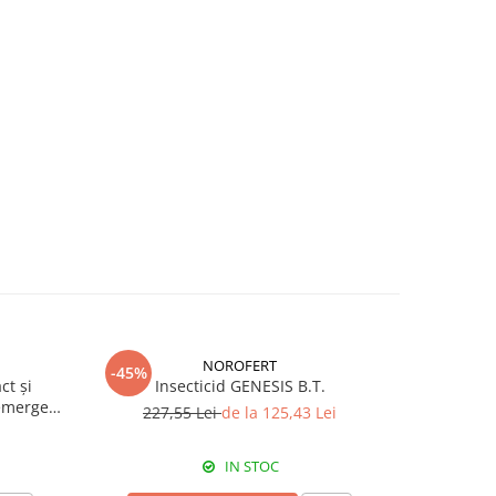
NOROFERT
-45%
-39%
ct și
Insecticid GENESIS B.T.
Fertiliza
emergent
227,55 Lei
de la 125,43 Lei
7
IN STOC