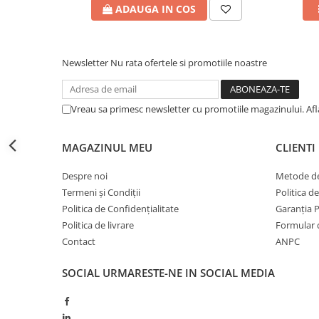
Erbicide
ADAUGA IN COS
Fungicide
CASTRAVEȚI
DOVLEAC
Fungicide
Insecticide
Newsletter
Nu rata ofertele si promotiile noastre
Insecticide
DOVLECEI
Acaricide
Insecticide
Fertilizanți foliari
Vreau sa primesc newsletter cu promotiile magazinului. Af
FASOLE
Dezinfectant sol
Insecticide
CEAPĂ
MAGAZINUL MEU
CLIENTI
Fertilizanți foliari
Erbicide
FASOLE BOABE
Despre noi
Metode de
Fungicide
Termeni și Condiții
Politica d
Insecticide
Insecticide
Politica de Confidențialitate
Garanția 
FASOLE PĂSTĂI
Fertilizanți foliari
Politica de livrare
Formular 
Insecticide
CEREALE
Contact
ANPC
FLOAREA SOARELUI
Tratament semințe
SOCIAL
URMARESTE-NE IN SOCIAL MEDIA
Tratament semințe
Erbicide
Semințe
Fungicide
Fungicide
Biostimulatori