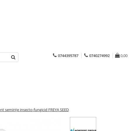
0744395787
0740274992
0,00
nt semințe insecto-fungicid FREYA SEED