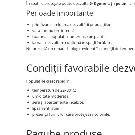
În spațiile protejate poate dezvolta
5–8 generații pe an
, ia
Tratament semințe
Erbicide
Perioade importante
Biostimulatori
Fertilizanți foliari
Fertilizanți foliari
CONOPIDĂ
primăvara – reluarea dezvoltării populațiilor;
Dezinfectant sol
vara – înmulțire intensă;
Fungicide
GULII
toamna – populații numeroase pe plante;
Insecticide
iarna – dezvoltare continuă în spații încălzite.
Insecticide
Fertilizanți foliari
Nu prezintă un repaus biologic evident în condiții de temper
GUTUI
CORIANDRU
Fungicide
Condiții favorabile dezvo
Erbicide
Biostimulatori
CUCURBITACEE
Adjuvanți
Populațiile cresc rapid în:
Fungicide
HAMEI
CULTURI FLORICOLE ȘI
temperaturi de 22–30°C;
Fungicide
ORNAMENTALE
umiditate moderată;
Fertilizanți foliari
sere și apartamente încălzite;
Insecticide
lipsa ventilației;
LEGUME
CULTURI HORTICOLE
prezența furnicilor care protejează coloniile.
Tratament semințe
Fertilizanți foliari
Fungicide
Pagube produse
DOVLEAC