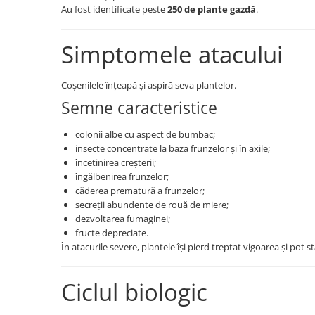
Erbicide
Au fost identificate peste
250 de plante gazdă
.
Biostimulatori
CICOARE
Fertilizanți foliari
Insecticide
Simptomele atacului
Adjuvanți
CIREȘ
GAZON
Erbicide
Coșenilele înțeapă și aspiră seva plantelor.
Insecticide
Fungicide
Semne caracteristice
Fertilizanți foliari
Insecticide
GRĂDINI
colonii albe cu aspect de bumbac;
Biostimulatori
insecte concentrate la baza frunzelor și în axile;
Insecticide
Fertilizanți foliari
încetinirea creșterii;
Fertilizanti foliari
Adjuvanți
îngălbenirea frunzelor;
GRÂU
căderea prematură a frunzelor;
CITRICE
secreții abundente de rouă de miere;
Tratament semințe
Fertilizanți foliari
dezvoltarea fumaginei;
Fungicide
COACĂZ
fructe depreciate.
Insecticide
În atacurile severe, plantele își pierd treptat vigoarea și pot s
Erbicide
Biostimulatori
Fungicide
Ciclul biologic
Fertilizanți foliari
Insecticide
GRÂU DE TOAMNĂ
CONIFERE