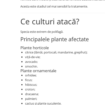
Insecticide
Fertilizanți foliari
Acesta este stadiul cel mai sensibil la tratamente.
Biostimulatori
Adjuvanți
Fertilizanți foliari
CEREALE DE PRIMĂVARĂ
Ce culturi atacă?
Dezinfectant sol
Erbicide
FLORI
Insecticide
Specia este extrem de polifagă.
Fungicide
Fertilizanți foliari
Principalele plante afectate
Fertilizanți foliari
CEREALE DE TOAMNĂ
Plante horticole
SÂMBUROASE
Erbicide
citrice (lămâi, portocali, mandarine, grepfrut);
Fungicide
Insecticide
viță-de-vie;
Insecticide
Fertilizanți foliari
avocado;
smochin.
Acaricide
CEREALE PĂIOASE
Plante ornamentale
Biostimulatori
Tratament semințe
orhidee;
Fertilizanți foliari
ficus;
Insecticide
hibiscus;
Adjuvanți
Biostimulatori
croton;
SEMINȚOASE
Fertilizanți foliari
dracaena;
Insecticide
CHIMEN
palmieri;
cactus și plante suculente.
Acaricide