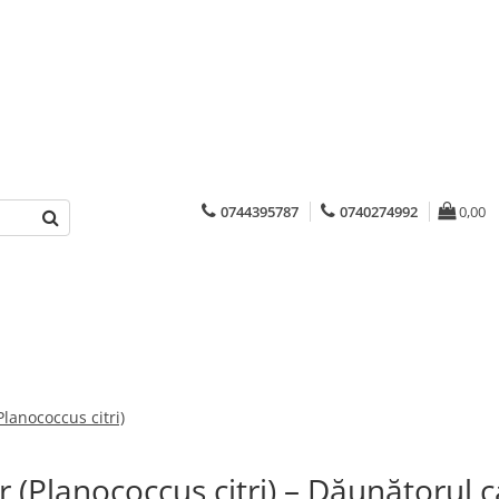
0744395787
0740274992
0,00
Planococcus citri)
or (Planococcus citri) – Dăunătorul 