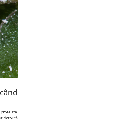
ucând
i protejate,
ut datorită