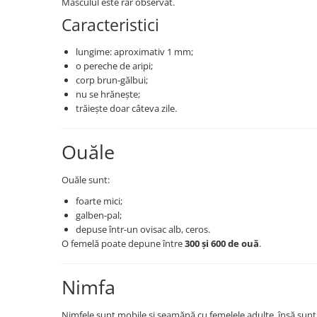
Masculul este rar observat.
Erbicide
Fungicide
Caracteristici
CASTRAVEȚI
DOVLEAC
Fungicide
lungime: aproximativ 1 mm;
Insecticide
Insecticide
o pereche de aripi;
DOVLECEI
corp brun-gălbui;
Acaricide
Insecticide
nu se hrănește;
Fertilizanți foliari
trăiește doar câteva zile.
FASOLE
Dezinfectant sol
Insecticide
CEAPĂ
Ouăle
Fertilizanți foliari
Erbicide
FASOLE BOABE
Fungicide
Ouăle sunt:
Insecticide
Insecticide
foarte mici;
FASOLE PĂSTĂI
Fertilizanți foliari
galben-pal;
depuse într-un ovisac alb, ceros.
Insecticide
CEREALE
O femelă poate depune între
300 și 600 de ouă
.
FLOAREA SOARELUI
Tratament semințe
Tratament semințe
Erbicide
Nimfa
Semințe
Fungicide
Fungicide
Biostimulatori
Nimfele sunt mobile și seamănă cu femelele adulte, însă sunt