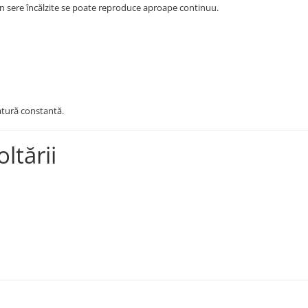
r în sere încălzite se poate reproduce aproape continuu.
atură constantă.
ltării