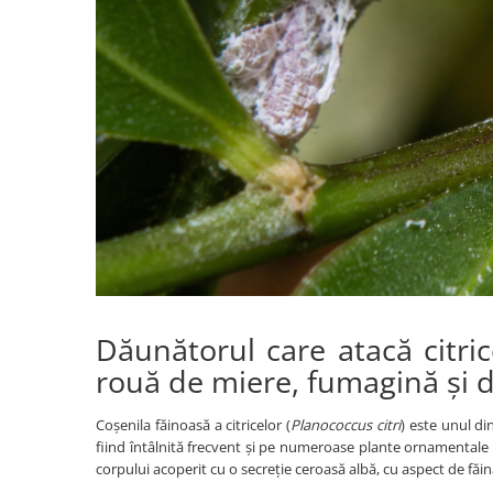
BROCCOLI
CARTOF
Fungicide
Fungicide
Insecticide
Insecticide
Fertilizanți foliari
Biostimulatori
BUMBAC
Fertilizanți foliari
CASTRAVEȚI
Fertilizanți foliari
CAIS
Fungicide
Insecticide
Erbicide
Acaricide
Fungicide
Fertilizanți foliari
Insecticide
CASTRAVEȚI CORNIȘON
Acaricide
Biostimulatori
Insecticide
Dăunătorul care atacă citri
Fertilizanți foliari
CEAPĂ
rouă de miere, fumagină și d
Adjuvanți
Insecticide
CAMELINĂ
Coșenila făinoasă a citricelor (
Planococcus citri
) este unul din
Biostimulatori
fiind întâlnită frecvent și pe numeroase plante ornamentale 
Fungicide
Fertilizanți foliari
corpului acoperit cu o secreție ceroasă albă, cu aspect de fă
CÂNEPĂ
CEREALE PĂIOASE