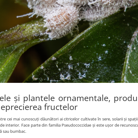
cele și plantele ornamentale, prod
eprecierea fructelor
tre cei mai cunoscuți dăunători ai citricelor cultivate în sere, solarii și spați
de interior. Face parte din familia Pseudococcidae și este ușor de recunosc
ină sau bumbac.