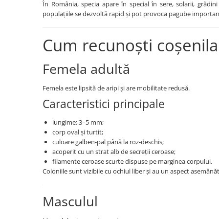
În România, specia apare în special în sere, solarii, grădin
Fungicide
Insecticide
populațiile se dezvoltă rapid și pot provoca pagube importante
Insecticide
Biostimulatori
CĂPȘUN
Fertilizanți foliari
Cum recunoști coșenila 
CIREȘ
Erbicide
Femela adultă
Fungicide
Fungicide
Insecticide
Insecticide
Femela este lipsită de aripi și are mobilitate redusă.
Acaricide
Biostimulatori
Caracteristici principale
Biostimulatori
Fertilizanți foliari
Fertilizanți foliari
Adjuvanți
lungime: 3–5 mm;
CARTOF
CITRICE
corp oval și turtit;
culoare galben-pal până la roz-deschis;
Erbicide
Fertilizanți foliari
acoperit cu un strat alb de secreții ceroase;
Fungicide
CONIFERE
filamente ceroase scurte dispuse pe marginea corpului.
Insecticide
Coloniile sunt vizibile cu ochiul liber și au un aspect asemăn
Fertilizanți foliari
Biostimulatori
CONOPIDĂ
Fertilizanți foliari
Masculul
Insecticide
CASTAN
CUCURBITACEE