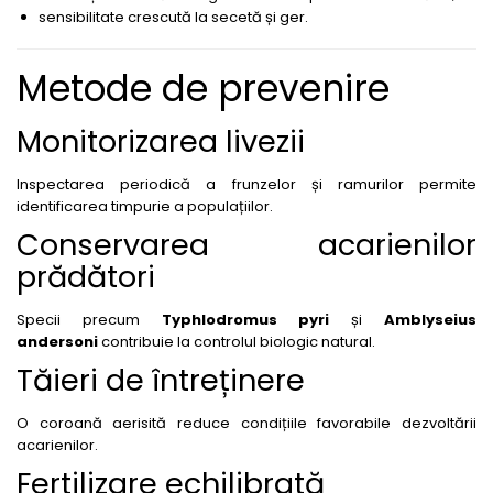
Tratament semințe
sensibilitate crescută la secetă și ger.
Erbicide
Biostimulatori
Fertilizanți foliari
Fertilizanți foliari
Metode de prevenire
CONOPIDĂ
Dezinfectant sol
Fungicide
GULII
Monitorizarea livezii
Insecticide
Insecticide
Fertilizanți foliari
Inspectarea periodică a frunzelor și ramurilor permite
GUTUI
CORIANDRU
identificarea timpurie a populațiilor.
Fungicide
Conservarea acarienilor
Erbicide
Biostimulatori
CUCURBITACEE
prădători
Adjuvanți
Fungicide
HAMEI
Specii precum
Typhlodromus pyri
și
Amblyseius
CULTURI FLORICOLE ȘI
andersoni
contribuie la controlul biologic natural.
Fungicide
ORNAMENTALE
Tăieri de întreținere
Fertilizanți foliari
Insecticide
LEGUME
CULTURI HORTICOLE
O coroană aerisită reduce condițiile favorabile dezvoltării
Tratament semințe
acarienilor.
Fertilizanți foliari
Fungicide
Fertilizare echilibrată
DOVLEAC