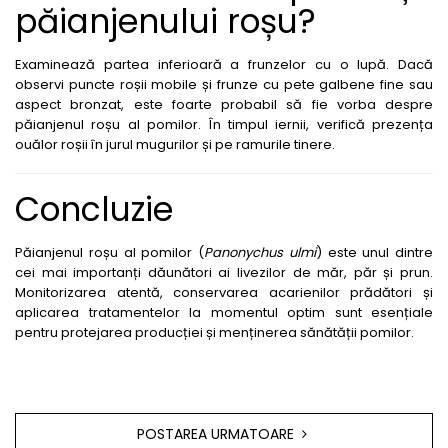
FENICUL
păianjenului roșu?
Fungicide
Erbicide
Insecticide
FLOAREA SOARELUI
Examinează partea inferioară a frunzelor cu o lupă. Dacă
Biostimulatori
observi puncte roșii mobile și frunze cu pete galbene fine sau
Tratament semințe
aspect bronzat, este foarte probabil să fie vorba despre
Fertilizanți foliari
Semințe
păianjenul roșu al pomilor. În timpul iernii, verifică prezența
Adjuvanți
Erbicide
ouălor roșii în jurul mugurilor și pe ramurile tinere.
MAZĂRE
Fungicide
Tratament semințe
Concluzie
Insecticide
Fungicide
Biostimulatori
Insecticide
Fertilizanți foliari
Păianjenul roșu al pomilor (
Panonychus ulmi
) este unul dintre
Biostimulatori
cei mai importanți dăunători ai livezilor de măr, păr și prun.
Dezinfectant sol
Monitorizarea atentă, conservarea acarienilor prădători și
Fertilizanți foliari
Regulatori de creștere
aplicarea tratamentelor la momentul optim sunt esențiale
MENTĂ
FLORI ORNAMENTALE
pentru protejarea producției și menținerea sănătății pomilor.
Insecticide
Erbicide
MERIȘOR
FRUCTE DE PĂDURE
Insecticide
Biostimulatori
POSTAREA URMATOARE
MIRODENII
GĂLBENELE