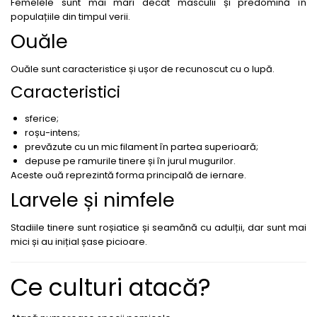
Femelele sunt mai mari decât masculii și predomină în
populațiile din timpul verii.
Fungicide
Insecticide
Ouăle
Insecticide
Biostimulatori
CĂPȘUN
Fertilizanți foliari
Ouăle sunt caracteristice și ușor de recunoscut cu o lupă.
CIREȘ
Erbicide
Caracteristici
Fungicide
Fungicide
Insecticide
Insecticide
sferice;
Acaricide
Biostimulatori
roșu-intens;
prevăzute cu un mic filament în partea superioară;
Biostimulatori
Fertilizanți foliari
depuse pe ramurile tinere și în jurul mugurilor.
Fertilizanți foliari
Adjuvanți
Aceste ouă reprezintă forma principală de iernare.
CARTOF
CITRICE
Larvele și nimfele
Erbicide
Fertilizanți foliari
Fungicide
CONIFERE
Stadiile tinere sunt roșiatice și seamănă cu adulții, dar sunt mai
mici și au inițial șase picioare.
Insecticide
Fertilizanți foliari
Biostimulatori
CONOPIDĂ
Ce culturi atacă?
Fertilizanți foliari
Insecticide
CASTAN
CUCURBITACEE