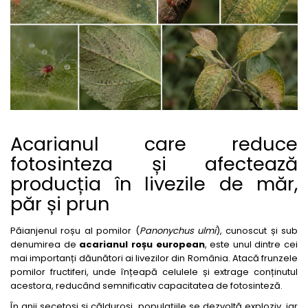
Amelioratori de sol
ARBUȘTI FRUCTIFERI
ARDEI IUTE
Erbicide
Insecticide
Fungicide
BUMBAC
Insecticide
Fertilizanți foliari
Acaricide
CAIS
Fertilizanți foliari
Fungicide
ARDEI
Insecticide
Acarianul care reduce
Erbicide
Acaricide
fotosinteza și afectează
Fungicide
Biostimulatori
producția în livezile de măr,
Insecticide
Fertilizanți foliari
păr și prun
Fertilizanți foliari
Adjuvanți
Dezinfectant sol
CĂPȘUN
Păianjenul roșu al pomilor (
Panonychus ulmi
), cunoscut și sub
ARPAGIC
Fungicide
denumirea de
acarianul roșu european
, este unul dintre cei
Erbicide
mai importanți dăunători ai livezilor din România. Atacă frunzele
Insecticide
pomilor fructiferi, unde înțeapă celulele și extrage conținutul
BOB
Acaricide
acestora, reducând semnificativ capacitatea de fotosinteză.
Erbicide
Fertilizanți foliari
În anii secetoși și călduroși, populațiile se dezvoltă exploziv, iar