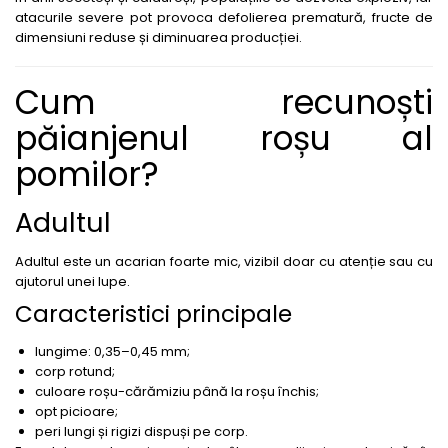
BROCCOLI
CARTOF
atacurile severe pot provoca defolierea prematură, fructe de
Fungicide
Fungicide
dimensiuni reduse și diminuarea producției.
Insecticide
Insecticide
Cum recunoști
Fertilizanți foliari
Biostimulatori
BUMBAC
Fertilizanți foliari
păianjenul roșu al
CASTRAVEȚI
Fertilizanți foliari
pomilor?
CAIS
Fungicide
Insecticide
Erbicide
Adultul
Acaricide
Fungicide
Fertilizanți foliari
Insecticide
Adultul este un acarian foarte mic, vizibil doar cu atenție sau cu
CASTRAVEȚI CORNIȘON
Acaricide
ajutorul unei lupe.
Biostimulatori
Insecticide
Caracteristici principale
Fertilizanți foliari
CEAPĂ
lungime: 0,35–0,45 mm;
Adjuvanți
Insecticide
corp rotund;
CAMELINĂ
Biostimulatori
culoare roșu-cărămiziu până la roșu închis;
opt picioare;
Fungicide
Fertilizanți foliari
peri lungi și rigizi dispuși pe corp.
CÂNEPĂ
CEREALE PĂIOASE