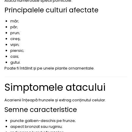
Atacă numeroase specii pomicole.
Erbicide
Fungicide
Principalele culturi afectate
CASTRAVEȚI
DOVLEAC
Fungicide
măr;
Insecticide
Insecticide
păr;
DOVLECEI
prun;
Acaricide
cireș;
Insecticide
Fertilizanți foliari
vișin;
FASOLE
Dezinfectant sol
piersic;
Insecticide
cais;
CEAPĂ
gutui.
Fertilizanți foliari
Erbicide
Poate fi întâlnit și pe unele plante ornamentale.
FASOLE BOABE
Fungicide
Insecticide
Insecticide
Simptomele atacului
FASOLE PĂSTĂI
Fertilizanți foliari
Insecticide
CEREALE
Acarienii înțeapă frunzele și extrag conținutul celular.
FLOAREA SOARELUI
Tratament semințe
Semne caracteristice
Tratament semințe
Erbicide
puncte galben-deschis pe frunze;
Semințe
Fungicide
aspect bronzat sau ruginiu;
Fungicide
Biostimulatori