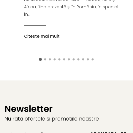
Fungicide
GRÂU SPELTA
Africa, fiind prezentă și în România, în special
Insecticide
Insecticide
în...
OVĂZ
GULIE
Fertilizanți foliari
Erbicide
PĂIOASE
Citeste mai mult
Insecticide
Insecticide
GUTUI
PĂR
Erbicide
Fungicide
Fungicide
Insecticide
Insecticide
Biostimulatori
Biostimulatori
Fertilizanți foliari
Adjuvanți
Adjuvanți
HAMEI
PĂSTÂRNAC
Fungicide
Newsletter
Fertilizanți foliari
Fertilizanți foliari
PĂȘUNI
Nu rata ofertele si promotiile noastre
HASMAȚUCHI
Fertilizanți foliari
Erbicide
PĂTRUNJEL