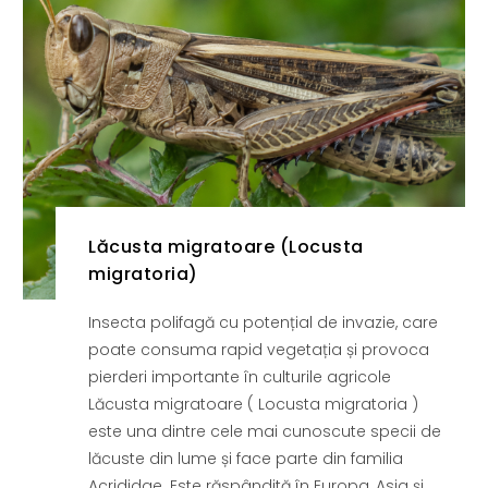
Fertilizanți foliari
Adjuvanți
Adjuvanți
NUC
Pachete tehnologice
Biostimulatori
Regulatori de creștere
Fertilizanți foliari
GRÂU DE PRIMĂVARĂ
OLEAGINOASE
Tratament semințe
Insecticide
Erbicide
OREZ
Fungicide
Insecticide
GRÂU DE TOAMNĂ
Lăcusta migratoare (Locusta
Fertilizanți foliari
migratoria)
Tratament semințe
ORZ
Erbicide
Tratament semințe
Insecta polifagă cu potențial de invazie, care
Fungicide
Fungicide
poate consuma rapid vegetația și provoca
Insecticide
Insecticide
pierderi importante în culturile agricole
Biostimulatori
Fertilizanți foliari
Lăcusta migratoare ( Locusta migratoria )
Fertilizanți foliari
ORZOAICĂ
este una dintre cele mai cunoscute specii de
Dezinfectant sol
lăcuste din lume și face parte din familia
Tratament semințe
Regulatori de creștere
Acrididae. Este răspândită în Europa, Asia și