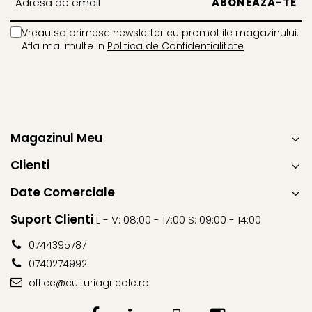
HREAN
Insecticide
Fungicide
Vreau sa primesc newsletter cu promotiile magazinului.
PELUZE
HRIȘCĂ
Afla mai multe in
Politica de Confidentialitate
Insecticide
Erbicide
PEPENE GALBEN
IN
Insecticide
Erbicide
PEPENE VERDE
Fungicide
Magazinul Meu
Biostimulatori
Insecticide
PEPINIERE
LEGUME
Clienti
Insecticide
Tratament semințe
Date Comerciale
Fertilizanți foliari
Fungicide
PIERSIC
Suport Clienti
Biostimulatori
L - V: 08:00 - 17:00 S: 09:00 - 14:00
Fungicide
Fertilizanți foliari
0744395787
Insecticide
LEGUMINOASE
0740274992
Acaricide
Tratament semințe
office@culturiagricole.ro
Biostimulatori
Biostimulatori
Fertilizanți foliari