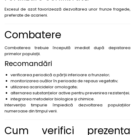
Biostimulatori
Fungicide
Fertilizanți foliari
Excesul de azot favorizează dezvoltarea unor frunze fragede,
Insecticide
preferate de acarieni.
LEGUME în câmp
DOVLECEL
Insecticide
Fungicide
Combatere
LEGUME ÎN SERĂ
Insecticide
Insecticide
Dezinfectant sol
Combaterea trebuie începută imediat după depistarea
LEGUME ÎN SPAȚII PROTEJATE
FASOLE
primelor populații.
Insecticide
Recomandări
Tratament semințe
LEGUME RĂDĂCINOASE
Erbicide
verificarea periodică a părții inferioare a frunzelor;
Fertilizanți foliari
Fungicide
monitorizarea ouălor în perioada de repaus vegetativ;
LEGUMINOASE
Insecticide
utilizarea acaricidelor omologate;
alternarea substanțelor active pentru prevenirea rezistenței;
Fertilizanți foliari
Fertilizanți foliari
integrarea metodelor biologice și chimice.
FASOLE BOABE DE TOAMNĂ
LUCERNĂ
Intervenția timpurie împiedică dezvoltarea populațiilor
numeroase din timpul verii.
Erbicide
Biostimulatori
FASOLE BOABE PRIMĂVARĂ
Fertilizanți foliari
Cum verifici prezența
Dezinfectant sol
Erbicide
MĂR