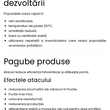
dezvoltării
Erbicide
Biostimulatori
CICOARE
Fertilizanți foliari
Populațiile cresc rapid în:
Insecticide
Adjuvanți
veri secetoase;
CIREȘ
GAZON
temperaturi de peste 25°C;
Erbicide
umiditate redusă;
Insecticide
Fungicide
livezi cu ventilație slabă;
Fertilizanți foliari
utilizarea repetată a insecticidelor care reduc populațiile
Insecticide
acarienilor prădători.
GRĂDINI
Biostimulatori
Insecticide
Fertilizanți foliari
Pagube produse
Fertilizanti foliari
Adjuvanți
GRÂU
CITRICE
Atacul reduce eficiența fotosintezei și slăbește pomii.
Tratament semințe
Fertilizanți foliari
Efectele atacului
Fungicide
COACĂZ
Insecticide
Erbicide
reducerea acumulării de zaharuri în fructe;
Biostimulatori
fructe mai mici;
Fungicide
colorare neuniformă;
Fertilizanți foliari
Insecticide
reducerea producției;
GRÂU DE TOAMNĂ
CONIFERE
diferențiere slabă a mugurilor de rod pentru anul următor;