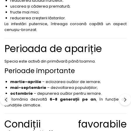
reducerea luciului frunzelor;
Insecticide
Fertilizanți foliari
uscarea și căderea prematură;
fructe mai mici;
Biostimulatori
Adjuvanți
reducerea creșterii lăstarilor.
Fertilizanți foliari
CEREALE DE PRIMĂVARĂ
La infestări puternice, întreaga coroană capătă un aspect
Dezinfectant sol
Erbicide
cenușiu-bronzat.
FLORI
Insecticide
Fungicide
Fertilizanți foliari
Perioada de apariție
Fertilizanți foliari
CEREALE DE TOAMNĂ
SÂMBUROASE
Erbicide
Specia este activă din primăvară până toamna.
Fungicide
Insecticide
Perioade importante
Insecticide
Fertilizanți foliari
martie–aprilie
– eclozarea ouălor de iernare;
Acaricide
CEREALE PĂIOASE
mai–septembrie
– dezvoltarea populațiilor;
Biostimulatori
Tratament semințe
octombrie
– depunerea ouălor pentru iernare.
Fertilizanți foliari
În România dezvoltă
6–8 generații pe an
, în funcție de
Insecticide
condițiile climatice.
Adjuvanți
Biostimulatori
SEMINȚOASE
Fertilizanți foliari
Condiții favorabile
Insecticide
CHIMEN
Acaricide