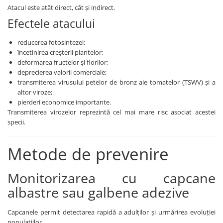
Tratament semințe
Atacul este atât direct, cât și indirect.
Erbicide
Biostimulatori
Efectele atacului
Fertilizanți foliari
Fertilizanți foliari
CONOPIDĂ
reducerea fotosintezei;
Dezinfectant sol
încetinirea creșterii plantelor;
Fungicide
GULII
deformarea fructelor și florilor;
Insecticide
deprecierea valorii comerciale;
Insecticide
Fertilizanți foliari
transmiterea virusului petelor de bronz ale tomatelor (TSWV) și a
GUTUI
CORIANDRU
altor viroze;
Fungicide
pierderi economice importante.
Erbicide
Transmiterea virozelor reprezintă cel mai mare risc asociat acestei
Biostimulatori
CUCURBITACEE
specii.
Adjuvanți
Fungicide
HAMEI
Metode de prevenire
CULTURI FLORICOLE ȘI
Fungicide
ORNAMENTALE
Fertilizanți foliari
Monitorizarea cu capcane
Insecticide
LEGUME
CULTURI HORTICOLE
albastre sau galbene adezive
Tratament semințe
Fertilizanți foliari
Fungicide
Capcanele permit detectarea rapidă a adulților și urmărirea evoluției
DOVLEAC
populațiilor.