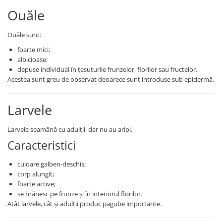
Ouăle
Fungicide
Insecticide
Insecticide
Biostimulatori
Ouăle sunt:
CĂPȘUN
Fertilizanți foliari
foarte mici;
CIREȘ
Erbicide
albicioase;
Fungicide
Fungicide
depuse individual în țesuturile frunzelor, florilor sau fructelor.
Insecticide
Insecticide
Acestea sunt greu de observat deoarece sunt introduse sub epidermă.
Acaricide
Biostimulatori
Biostimulatori
Fertilizanți foliari
Larvele
Fertilizanți foliari
Adjuvanți
Larvele seamănă cu adulții, dar nu au aripi.
CARTOF
CITRICE
Caracteristici
Erbicide
Fertilizanți foliari
Fungicide
CONIFERE
culoare galben-deschis;
Insecticide
corp alungit;
Fertilizanți foliari
foarte active;
Biostimulatori
CONOPIDĂ
se hrănesc pe frunze și în interiorul florilor.
Fertilizanți foliari
Insecticide
Atât larvele, cât și adulții produc pagube importante.
CASTAN
CUCURBITACEE