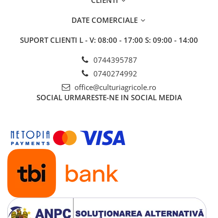
HREAN
Insecticide
Fungicide
DATE COMERCIALE
PELUZE
HRIȘCĂ
SUPORT CLIENTI
L - V: 08:00 - 17:00 S: 09:00 - 14:00
Insecticide
Erbicide
PEPENE GALBEN
IN
0744395787
Insecticide
0740274992
Erbicide
PEPENE VERDE
office@culturiagricole.ro
Fungicide
Biostimulatori
SOCIAL
URMARESTE-NE IN SOCIAL MEDIA
Insecticide
PEPINIERE
LEGUME
Insecticide
Tratament semințe
Fertilizanți foliari
Fungicide
PIERSIC
Biostimulatori
Fungicide
Fertilizanți foliari
Insecticide
LEGUMINOASE
Acaricide
Tratament semințe
Biostimulatori
Biostimulatori
Fertilizanți foliari