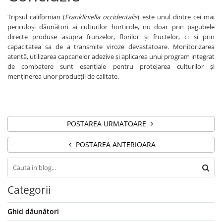
Fertilizanți foliari
Erbicide
Tripsul californian (
Frankliniella occidentalis
) este unul dintre cei mai
MORCOV
GAZON
periculoși dăunători ai culturilor horticole, nu doar prin pagubele
directe produse asupra frunzelor, florilor și fructelor, ci și prin
Fertilizanți foliari
Erbicide
capacitatea sa de a transmite viroze devastatoare. Monitorizarea
MUR
Insecticide
atentă, utilizarea capcanelor adezive și aplicarea unui program integrat
Fertilizanți foliari
Insecticide
de combatere sunt esențiale pentru protejarea culturilor și
menținerea unor producții de calitate.
GENȚIANĂ
Fertilizanți foliari
NAPI
Erbicide
GRĂDINI
Biostimulatori
Fertilizanți foliari
Insecticide
POSTAREA URMATOARE
NĂUT
Fertilizanți foliari
POSTAREA ANTERIOARA
GRÂU
Insecticide
NECTARIN
Tratament semințe
Erbicide
Fungicide
Categorii
Fungicide
Insecticide
Insecticide
Acaricide
Ghid dăunători
Biostimulatori
Biostimulatori