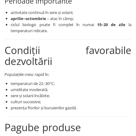
Perioade importante
Erbicide
Biostimulatori
CICOARE
activitate continuă în sere și solarii;
Fertilizanți foliari
aprilie–octombrie
– atac în câmp;
Insecticide
Adjuvanți
ciclul biologic poate fi complet în numai
15–20 de zile
la
CIREȘ
temperaturi ridicate.
GAZON
Erbicide
Insecticide
Fungicide
Condiții favorabile
Fertilizanți foliari
Insecticide
GRĂDINI
dezvoltării
Biostimulatori
Insecticide
Fertilizanți foliari
Fertilizanti foliari
Populațiile cresc rapid în:
Adjuvanți
GRÂU
CITRICE
temperaturi de 22–30°C;
umiditate moderată;
Tratament semințe
Fertilizanți foliari
sere și solarii încălzite;
Fungicide
COACĂZ
culturi succesive;
Insecticide
prezența florilor și buruienilor gazdă.
Erbicide
Biostimulatori
Fungicide
Fertilizanți foliari
Pagube produse
Insecticide
GRÂU DE TOAMNĂ
CONIFERE