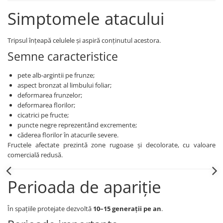
Insecticide
Fertilizanți foliari
Simptomele atacului
Biostimulatori
Adjuvanți
Fertilizanți foliari
CEREALE DE PRIMĂVARĂ
Tripsul înțeapă celulele și aspiră conținutul acestora.
Dezinfectant sol
Erbicide
Semne caracteristice
FLORI
Insecticide
Fungicide
pete alb-argintii pe frunze;
Fertilizanți foliari
aspect bronzat al limbului foliar;
Fertilizanți foliari
CEREALE DE TOAMNĂ
deformarea frunzelor;
SÂMBUROASE
Erbicide
deformarea florilor;
cicatrici pe fructe;
Fungicide
Insecticide
puncte negre reprezentând excremente;
Insecticide
Fertilizanți foliari
căderea florilor în atacurile severe.
Acaricide
CEREALE PĂIOASE
Fructele afectate prezintă zone rugoase și decolorate, cu valoare
comercială redusă.
Biostimulatori
Tratament semințe
Fertilizanți foliari
Insecticide
Perioada de apariție
Adjuvanți
Biostimulatori
SEMINȚOASE
Fertilizanți foliari
În spațiile protejate dezvoltă
10–15 generații pe an
.
Insecticide
CHIMEN
Acaricide