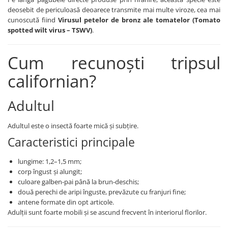
BROCCOLI
CARTOF
deosebit de periculoasă deoarece transmite mai multe viroze, cea mai
Fungicide
Fungicide
cunoscută fiind
Virusul petelor de bronz ale tomatelor (Tomato
spotted wilt virus – TSWV)
.
Insecticide
Insecticide
Fertilizanți foliari
Biostimulatori
Cum recunoști tripsul
BUMBAC
Fertilizanți foliari
CASTRAVEȚI
Fertilizanți foliari
californian?
CAIS
Fungicide
Insecticide
Adultul
Erbicide
Acaricide
Fungicide
Adultul este o insectă foarte mică și subțire.
Fertilizanți foliari
Insecticide
Caracteristici principale
CASTRAVEȚI CORNIȘON
Acaricide
Biostimulatori
Insecticide
lungime: 1,2–1,5 mm;
Fertilizanți foliari
CEAPĂ
corp îngust și alungit;
culoare galben-pai până la brun-deschis;
Adjuvanți
Insecticide
două perechi de aripi înguste, prevăzute cu franjuri fine;
CAMELINĂ
Biostimulatori
antene formate din opt articole.
Fungicide
Fertilizanți foliari
Adulții sunt foarte mobili și se ascund frecvent în interiorul florilor.
CÂNEPĂ
CEREALE PĂIOASE