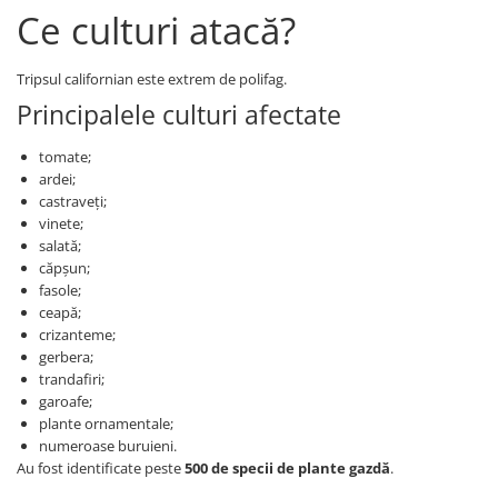
Erbicide
Ce culturi atacă?
Fungicide
CASTRAVEȚI
DOVLEAC
Fungicide
Tripsul californian este extrem de polifag.
Insecticide
Insecticide
Principalele culturi afectate
DOVLECEI
Acaricide
Insecticide
tomate;
Fertilizanți foliari
FASOLE
ardei;
Dezinfectant sol
castraveți;
Insecticide
CEAPĂ
vinete;
Fertilizanți foliari
salată;
Erbicide
FASOLE BOABE
căpșun;
Fungicide
fasole;
Insecticide
Insecticide
ceapă;
FASOLE PĂSTĂI
crizanteme;
Fertilizanți foliari
gerbera;
Insecticide
CEREALE
trandafiri;
FLOAREA SOARELUI
Tratament semințe
garoafe;
plante ornamentale;
Tratament semințe
Erbicide
numeroase buruieni.
Semințe
Fungicide
Au fost identificate peste
500 de specii de plante gazdă
.
Fungicide
Biostimulatori