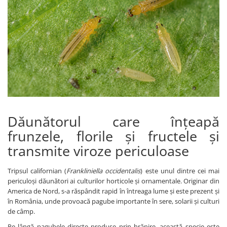
Amelioratori de sol
ARBUȘTI FRUCTIFERI
ARDEI IUTE
Erbicide
Insecticide
Fungicide
BUMBAC
Insecticide
Fertilizanți foliari
Acaricide
CAIS
Fertilizanți foliari
Fungicide
ARDEI
Insecticide
Erbicide
Acaricide
Dăunătorul care înțeapă
Fungicide
Biostimulatori
frunzele, florile și fructele și
Insecticide
Fertilizanți foliari
Fertilizanți foliari
transmite viroze periculoase
Adjuvanți
Dezinfectant sol
CĂPȘUN
Tripsul californian (
Frankliniella occidentalis
) este unul dintre cei mai
ARPAGIC
Fungicide
periculoși dăunători ai culturilor horticole și ornamentale. Originar din
Erbicide
Insecticide
America de Nord, s-a răspândit rapid în întreaga lume și este prezent și
BOB
în România, unde provoacă pagube importante în sere, solarii și culturi
Acaricide
de câmp.
Erbicide
Fertilizanți foliari
Pe lângă pagubele directe produse prin hrănire, această specie este