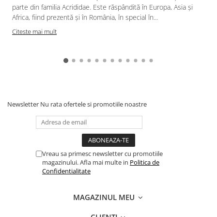
Fungicide
parte din familia Acrididae. Este răspândită în Europa, Asia și
GRÂU SPELTA
Insecticide
Africa, fiind prezentă și în România, în special în...
Insecticide
OVĂZ
Citeste mai mult
GULIE
Fertilizanți foliari
Erbicide
PĂIOASE
Insecticide
Insecticide
GUTUI
PĂR
Erbicide
Fungicide
Fungicide
Newsletter
Nu rata ofertele si promotiile noastre
Insecticide
Insecticide
Biostimulatori
Biostimulatori
Fertilizanți foliari
Adjuvanți
Adjuvanți
HAMEI
Vreau sa primesc newsletter cu promotiile
PĂSTÂRNAC
magazinului. Afla mai multe in
Politica de
Fungicide
Confidentialitate
Fertilizanți foliari
Fertilizanți foliari
PĂȘUNI
HASMAȚUCHI
MAGAZINUL MEU
Fertilizanți foliari
Erbicide
PĂTRUNJEL
CLIENTI