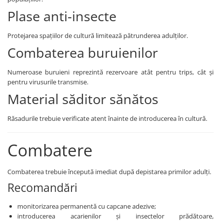
Biostimulatori
Fungicide
Plase anti-insecte
Fertilizanți foliari
Insecticide
LEGUME în câmp
DOVLECEL
Protejarea spațiilor de cultură limitează pătrunderea adulților.
Insecticide
Combaterea buruienilor
Fungicide
LEGUME ÎN SERĂ
Insecticide
Insecticide
Numeroase buruieni reprezintă rezervoare atât pentru trips, cât și
Dezinfectant sol
pentru virusurile transmise.
LEGUME ÎN SPAȚII PROTEJATE
FASOLE
Material săditor sănătos
Insecticide
Tratament semințe
LEGUME RĂDĂCINOASE
Erbicide
Răsadurile trebuie verificate atent înainte de introducerea în cultură.
Fertilizanți foliari
Fungicide
LEGUMINOASE
Insecticide
Combatere
Fertilizanți foliari
Fertilizanți foliari
FASOLE BOABE DE TOAMNĂ
LUCERNĂ
Combaterea trebuie începută imediat după depistarea primilor adulți.
Erbicide
Biostimulatori
Recomandări
FASOLE BOABE PRIMĂVARĂ
Fertilizanți foliari
monitorizarea permanentă cu capcane adezive;
Dezinfectant sol
Erbicide
introducerea acarienilor și insectelor prădătoare,
MĂR