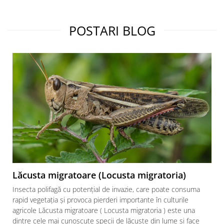
Fertilizanți foliari
Adjuvanți
Adjuvanți
NUC
POSTARI BLOG
Pachete tehnologice
Biostimulatori
Regulatori de creștere
Fertilizanți foliari
GRÂU DE PRIMĂVARĂ
OLEAGINOASE
Tratament semințe
Insecticide
Erbicide
OREZ
Fungicide
Insecticide
GRÂU DE TOAMNĂ
Fertilizanți foliari
Tratament semințe
ORZ
Erbicide
Tratament semințe
Fungicide
Fungicide
Insecticide
Insecticide
Lăcusta migratoare (Locusta migratoria)
Biostimulatori
Fertilizanți foliari
Insecta polifagă cu potențial de invazie, care poate consuma
Fertilizanți foliari
ORZOAICĂ
rapid vegetația și provoca pierderi importante în culturile
Dezinfectant sol
agricole Lăcusta migratoare ( Locusta migratoria ) este una
Tratament semințe
Regulatori de creștere
dintre cele mai cunoscute specii de lăcuste din lume și face